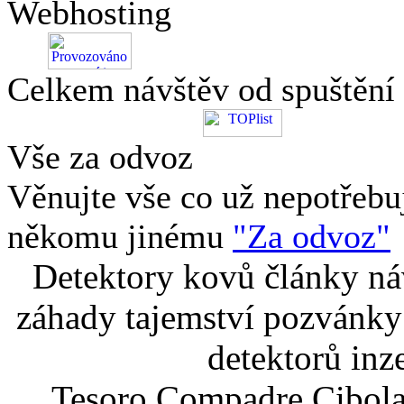
Webhosting
Celkem návštěv od spuštění
Vše za odvoz
Věnujte vše co už nepotřebu
někomu jinému
"Za odvoz"
Detektory kovů články náv
záhady tajemství pozvánky
detektorů inz
Tesoro Compadre Cibola