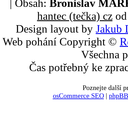
| Obsah:
Bronislav MA
hantec (tečka) cz
od 
Design layout by
Jakub 
Web pohání Copyright ©
R
Všechna p
Čas potřebný ke zpra
Poznejte další
osCommerce SEO
|
phpBB