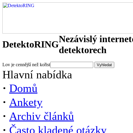
Nezávislý interne
DetektoRING
detektorech
Lov je cennější než kořist
Hlavní nabídka
·
Domů
·
Ankety
·
Archiv článků
·
Často kladené otázky