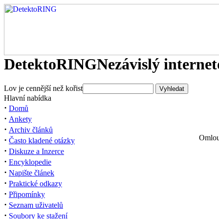
DetektoRING
Nezávislý interne
Lov je cennější než kořist
Hlavní nabídka
·
Domů
·
Ankety
·
Archiv článků
Omlouv
·
Často kladené otázky
·
Diskuze a Inzerce
·
Encyklopedie
·
Napište článek
·
Praktické odkazy
·
Připomínky
·
Seznam uživatelů
·
Soubory ke stažení