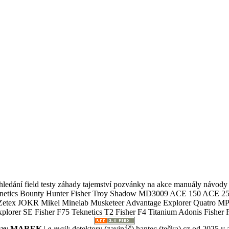
ledání field testy záhady tajemství pozvánky na akce manuály návody g
Teknetics Bounty Hunter Fisher Troy Shadow MD3009 ACE 150 ACE 25
R Mikel Minelab Musketeer Advantage Explorer Quatro MP X
er SE Fisher F75 Teknetics T2 Fisher F4 Titanium Adonis Fisher F
slav MAREK
|
e-mail
:
detektory (zavináč) hantec (tečka) cz
od 2025 v 