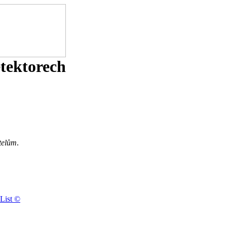
etektorech
telům
.
List ©