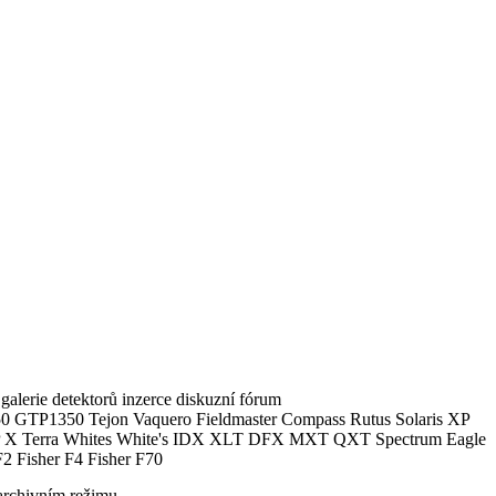
alerie detektorů inzerce diskuzní fórum
0 GTP1350 Tejon Vaquero Fieldmaster Compass Rutus Solaris XP
 Terra Whites White's IDX XLT DFX MXT QXT Spectrum Eagle
2 Fisher F4 Fisher F70
archivním režimu