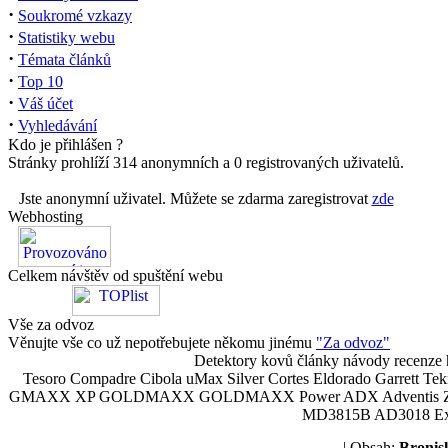
·
Soukromé vzkazy
·
Statistiky webu
·
Témata článků
·
Top 10
·
Váš účet
·
Vyhledávání
Kdo je přihlášen ?
Stránky prohlíží 314 anonymních a 0 registrovaných uživatelů.
Jste anonymní uživatel. Můžete se zdarma zaregistrovat
zde
Webhosting
Celkem návštěv od spuštění webu
Vše za odvoz
Věnujte vše co už nepotřebujete někomu jinému
"Za odvoz"
Detektory kovů články návody recenze h
Tesoro Compadre Cibola uMax Silver Cortes Eldorado Garrett 
GMAXX XP GOLDMAXX GOLDMAXX Power ADX Adventis Zetex JOK
MD3815B AD3018 Explor
| Obsah:
Broni