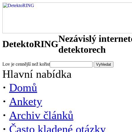
Nezávislý interne
DetektoRING
detektorech
Lov je cennější než kořist
Hlavní nabídka
·
Domů
·
Ankety
·
Archiv článků
·
Často kladené otázky