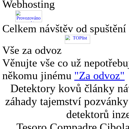
Webhosting
Celkem návštěv od spuštění
Vše za odvoz
Věnujte vše co už nepotřebu
někomu jinému
"Za odvoz"
Detektory kovů články náv
záhady tajemství pozvánky
detektorů inz
Tesoro Compadre Cibola