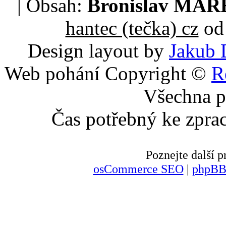
| Obsah:
Bronislav MA
hantec (tečka) cz
od 
Design layout by
Jakub 
Web pohání Copyright ©
R
Všechna p
Čas potřebný ke zpra
Poznejte další
osCommerce SEO
|
phpBB