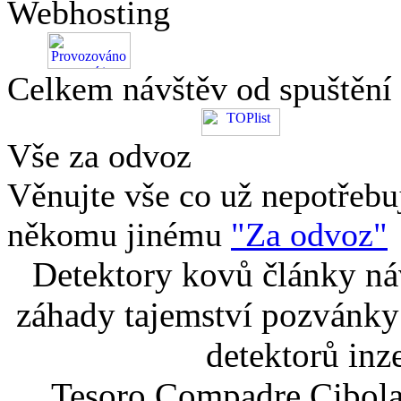
Webhosting
Celkem návštěv od spuštění
Vše za odvoz
Věnujte vše co už nepotřebu
někomu jinému
"Za odvoz"
Detektory kovů články náv
záhady tajemství pozvánky
detektorů inz
Tesoro Compadre Cibola