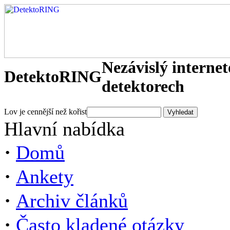
Nezávislý interne
DetektoRING
detektorech
Lov je cennější než kořist
Hlavní nabídka
·
Domů
·
Ankety
·
Archiv článků
·
Často kladené otázky