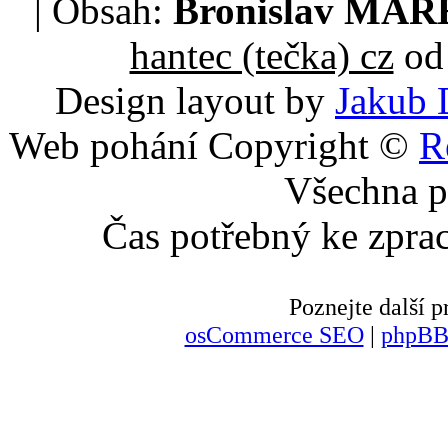
| Obsah:
Bronislav MA
hantec (tečka) cz
od 
Design layout by
Jakub 
Web pohání Copyright ©
R
Všechna p
Čas potřebný ke zpra
Poznejte další
osCommerce SEO
|
phpBB