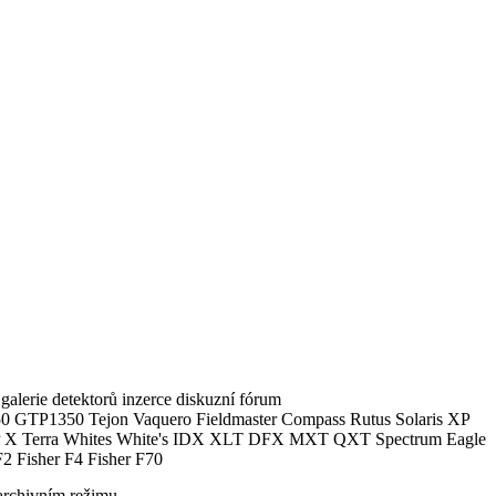
alerie detektorů inzerce diskuzní fórum
0 GTP1350 Tejon Vaquero Fieldmaster Compass Rutus Solaris XP
 Terra Whites White's IDX XLT DFX MXT QXT Spectrum Eagle
2 Fisher F4 Fisher F70
archivním režimu