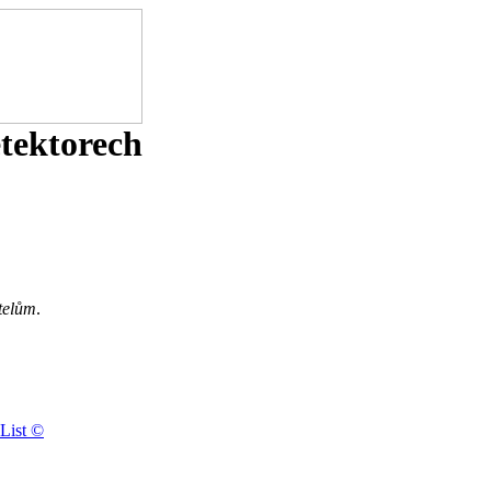
etektorech
telům
.
List ©