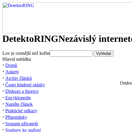
DetektoRING
Nezávislý interne
Lov je cennější než kořist
Hlavní nabídka
·
Domů
·
Ankety
·
Archiv článků
Omlouv
·
Často kladené otázky
·
Diskuze a Inzerce
·
Encyklopedie
·
Napište článek
·
Praktické odkazy
·
Připomínky
·
Seznam uživatelů
·
Soubory ke stažení