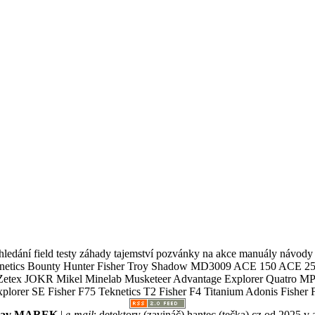
ledání field testy záhady tajemství pozvánky na akce manuály návody g
Teknetics Bounty Hunter Fisher Troy Shadow MD3009 ACE 150 ACE 25
R Mikel Minelab Musketeer Advantage Explorer Quatro MP X
er SE Fisher F75 Teknetics T2 Fisher F4 Titanium Adonis Fisher F
slav MAREK
|
e-mail
:
detektory (zavináč) hantec (tečka) cz
od 2025 v 