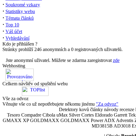
·
Soukromé vzkazy
·
Statistiky webu
·
Témata článků
·
Top 10
·
Váš účet
·
Vyhledávání
Kdo je přihlášen ?
Stránky prohlíží 246 anonymních a 0 registrovaných uživatelů.
Jste anonymní uživatel. Můžete se zdarma zaregistrovat
zde
Webhosting
Celkem návštěv od spuštění webu
Vše za odvoz
Věnujte vše co už nepotřebujete někomu jinému
"Za odvoz"
Detektory kovů články návody recenze h
Tesoro Compadre Cibola uMax Silver Cortes Eldorado Garrett 
GMAXX XP GOLDMAXX GOLDMAXX Power ADX Adventis Zetex JOK
MD3815B AD3018 Explor
| Obsah:
Broni