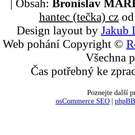
| Obsah:
Bronislav MA
hantec (tečka) cz
od 
Design layout by
Jakub 
Web pohání Copyright ©
R
Všechna p
Čas potřebný ke zpra
Poznejte další
osCommerce SEO
|
phpBB