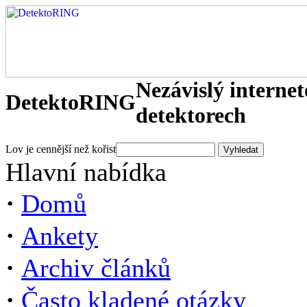
Nezávislý interne
DetektoRING
detektorech
Lov je cennější než kořist
Hlavní nabídka
·
Domů
·
Ankety
·
Archiv článků
·
Často kladené otázky