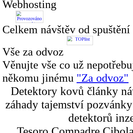
Webhosting
Celkem návštěv od spuštění
Vše za odvoz
Věnujte vše co už nepotřebu
někomu jinému
"Za odvoz"
Detektory kovů články náv
záhady tajemství pozvánky
detektorů inz
Tesoro Compadre Cibola