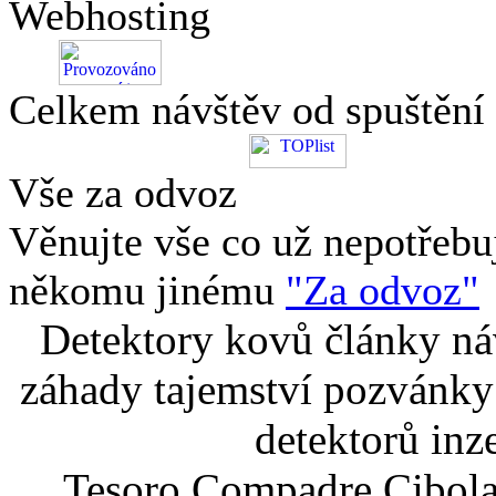
Webhosting
Celkem návštěv od spuštění
Vše za odvoz
Věnujte vše co už nepotřebu
někomu jinému
"Za odvoz"
Detektory kovů články náv
záhady tajemství pozvánky
detektorů inz
Tesoro Compadre Cibola