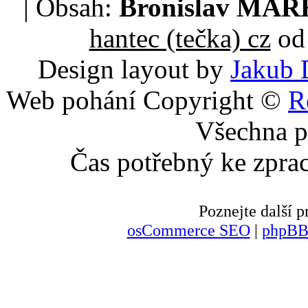
| Obsah:
Bronislav MA
hantec (tečka) cz
od 
Design layout by
Jakub 
Web pohání Copyright ©
R
Všechna p
Čas potřebný ke zpra
Poznejte další
osCommerce SEO
|
phpBB