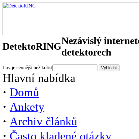
Nezávislý interne
DetektoRING
detektorech
Lov je cennější než kořist
Hlavní nabídka
·
Domů
·
Ankety
·
Archiv článků
·
Často kladené otázky