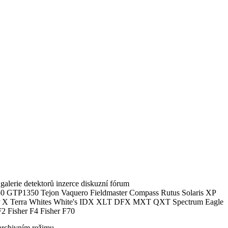
alerie detektorů inzerce diskuzní fórum
0 GTP1350 Tejon Vaquero Fieldmaster Compass Rutus Solaris XP
 Terra Whites White's IDX XLT DFX MXT QXT Spectrum Eagle
2 Fisher F4 Fisher F70
archivním režimu