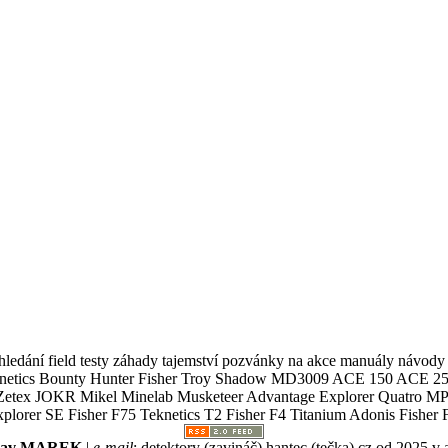
ledání field testy záhady tajemství pozvánky na akce manuály návody g
Teknetics Bounty Hunter Fisher Troy Shadow MD3009 ACE 150 ACE 25
R Mikel Minelab Musketeer Advantage Explorer Quatro MP X
er SE Fisher F75 Teknetics T2 Fisher F4 Titanium Adonis Fisher F
slav MAREK
|
e-mail
:
detektory (zavináč) hantec (tečka) cz
od 2025 v 