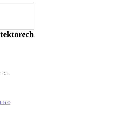
etektorech
telům
.
List ©