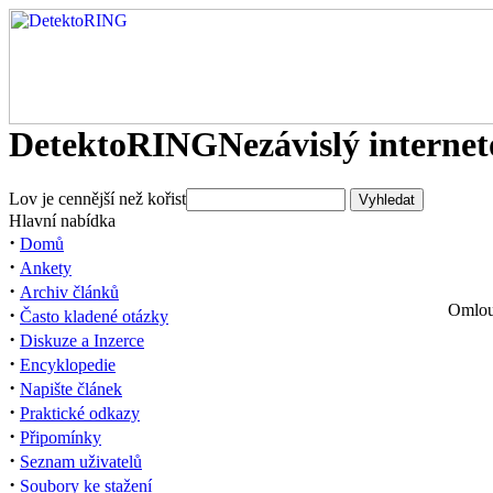
DetektoRING
Nezávislý interne
Lov je cennější než kořist
Hlavní nabídka
·
Domů
·
Ankety
·
Archiv článků
Omlouv
·
Často kladené otázky
·
Diskuze a Inzerce
·
Encyklopedie
·
Napište článek
·
Praktické odkazy
·
Připomínky
·
Seznam uživatelů
·
Soubory ke stažení