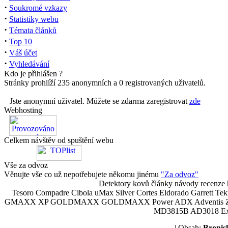
·
Soukromé vzkazy
·
Statistiky webu
·
Témata článků
·
Top 10
·
Váš účet
·
Vyhledávání
Kdo je přihlášen ?
Stránky prohlíží 235 anonymních a 0 registrovaných uživatelů.
Jste anonymní uživatel. Můžete se zdarma zaregistrovat
zde
Webhosting
Celkem návštěv od spuštění webu
Vše za odvoz
Věnujte vše co už nepotřebujete někomu jinému
"Za odvoz"
Detektory kovů články návody recenze h
Tesoro Compadre Cibola uMax Silver Cortes Eldorado Garrett 
GMAXX XP GOLDMAXX GOLDMAXX Power ADX Adventis Zetex JOK
MD3815B AD3018 Explor
| Obsah:
Broni