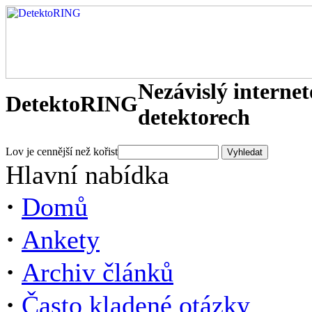
Nezávislý interne
DetektoRING
detektorech
Lov je cennější než kořist
Hlavní nabídka
·
Domů
·
Ankety
·
Archiv článků
·
Často kladené otázky