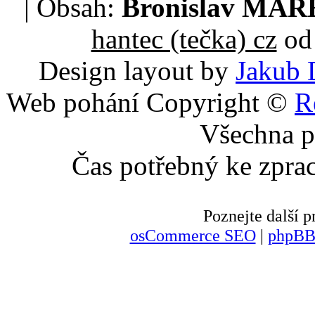
| Obsah:
Bronislav MA
hantec (tečka) cz
od 
Design layout by
Jakub 
Web pohání Copyright ©
R
Všechna p
Čas potřebný ke zpra
Poznejte další
osCommerce SEO
|
phpBB