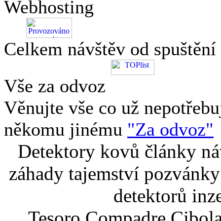
Webhosting
Celkem návštěv od spuštění
Vše za odvoz
Věnujte vše co už nepotřebu
někomu jinému
"Za odvoz"
Detektory kovů články náv
záhady tajemství pozvánky
detektorů inz
Tesoro Compadre Cibola