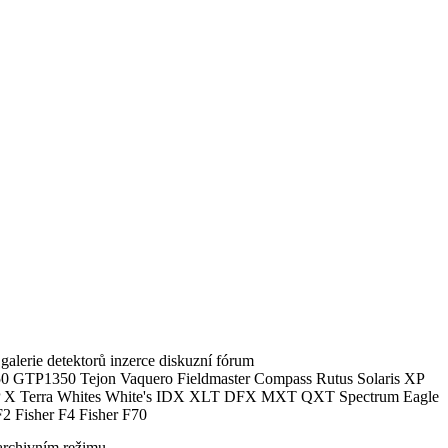
alerie detektorů inzerce diskuzní fórum
0 GTP1350 Tejon Vaquero Fieldmaster Compass Rutus Solaris XP
 Terra Whites White's IDX XLT DFX MXT QXT Spectrum Eagle
2 Fisher F4 Fisher F70
archivním režimu