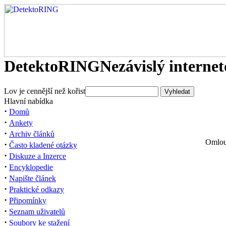
DetektoRING
Nezávislý interne
Lov je cennější než kořist
Hlavní nabídka
·
Domů
·
Ankety
·
Archiv článků
Omlouv
·
Často kladené otázky
·
Diskuze a Inzerce
·
Encyklopedie
·
Napište článek
·
Praktické odkazy
·
Připomínky
·
Seznam uživatelů
·
Soubory ke stažení