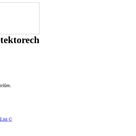
etektorech
telům
.
List ©