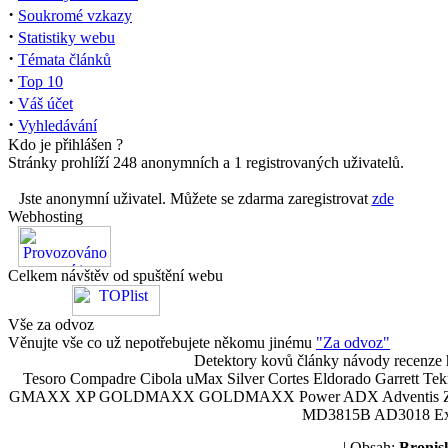
·
Soukromé vzkazy
·
Statistiky webu
·
Témata článků
·
Top 10
·
Váš účet
·
Vyhledávání
Kdo je přihlášen ?
Stránky prohlíží 248 anonymních a 1 registrovaných uživatelů.
Jste anonymní uživatel. Můžete se zdarma zaregistrovat
zde
Webhosting
Celkem návštěv od spuštění webu
Vše za odvoz
Věnujte vše co už nepotřebujete někomu jinému
"Za odvoz"
Detektory kovů články návody recenze h
Tesoro Compadre Cibola uMax Silver Cortes Eldorado Garrett 
GMAXX XP GOLDMAXX GOLDMAXX Power ADX Adventis Zetex JOK
MD3815B AD3018 Explor
| Obsah:
Broni