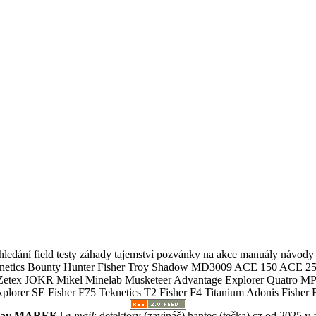
ledání field testy záhady tajemství pozvánky na akce manuály návody g
Teknetics Bounty Hunter Fisher Troy Shadow MD3009 ACE 150 ACE 25
R Mikel Minelab Musketeer Advantage Explorer Quatro MP X
er SE Fisher F75 Teknetics T2 Fisher F4 Titanium Adonis Fisher F
slav MAREK
|
e-mail
:
detektory (zavináč) hantec (tečka) cz
od 2025 v 