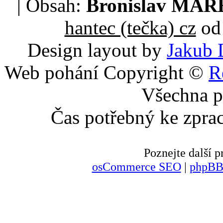
| Obsah:
Bronislav MA
hantec (tečka) cz
od 
Design layout by
Jakub 
Web pohání Copyright ©
R
Všechna p
Čas potřebný ke zpra
Poznejte další
osCommerce SEO
|
phpBB