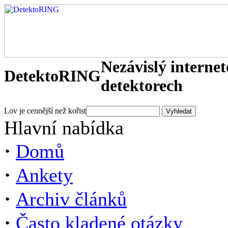
Nezávislý interne
DetektoRING
detektorech
Lov je cennější než kořist
Hlavní nabídka
·
Domů
·
Ankety
·
Archiv článků
·
Často kladené otázky