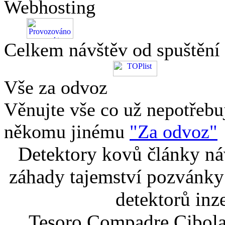
Webhosting
Celkem návštěv od spuštění
Vše za odvoz
Věnujte vše co už nepotřebu
někomu jinému
"Za odvoz"
Detektory kovů články náv
záhady tajemství pozvánky
detektorů inz
Tesoro Compadre Cibola