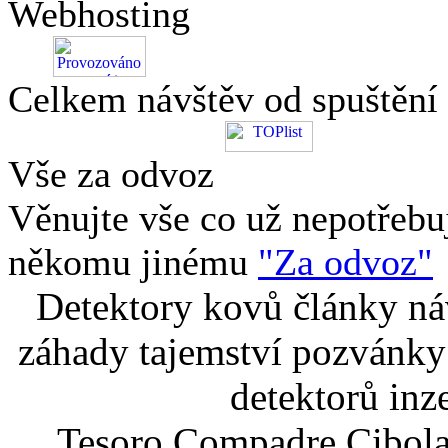
Webhosting
Celkem návštěv od spuštění
Vše za odvoz
Věnujte vše co už nepotřebu
někomu jinému
"Za odvoz"
Detektory kovů články náv
záhady tajemství pozvánky
detektorů inz
Tesoro Compadre Cibola