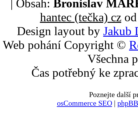
| Obsah:
Bronislav MA
hantec (tečka) cz
od 
Design layout by
Jakub 
Web pohání Copyright ©
R
Všechna p
Čas potřebný ke zpra
Poznejte další
osCommerce SEO
|
phpBB