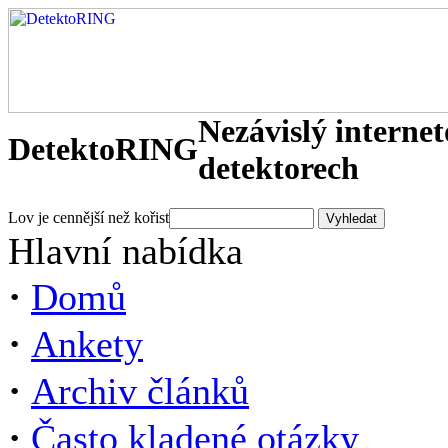
Nezávislý interne
DetektoRING
detektorech
Lov je cennější než kořist
Hlavní nabídka
·
Domů
·
Ankety
·
Archiv článků
·
Často kladené otázky