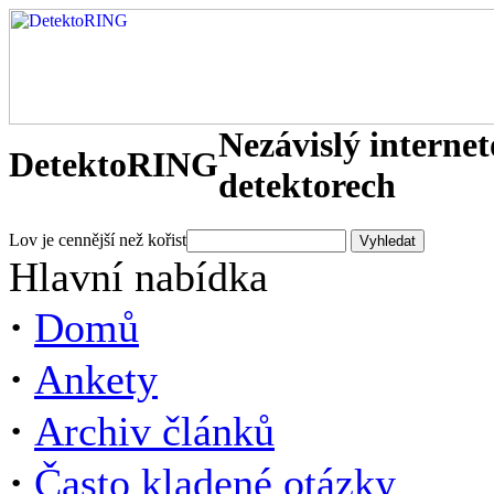
Nezávislý interne
DetektoRING
detektorech
Lov je cennější než kořist
Hlavní nabídka
·
Domů
·
Ankety
·
Archiv článků
·
Často kladené otázky