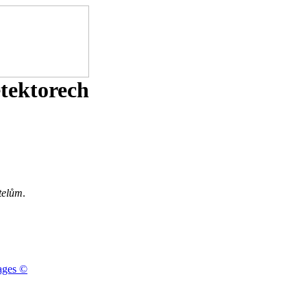
etektorech
telům
.
ages ©