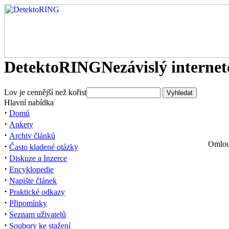
DetektoRING
Nezávislý interne
Lov je cennější než kořist
Hlavní nabídka
·
Domů
·
Ankety
·
Archiv článků
Omlouv
·
Často kladené otázky
·
Diskuze a Inzerce
·
Encyklopedie
·
Napište článek
·
Praktické odkazy
·
Připomínky
·
Seznam uživatelů
·
Soubory ke stažení