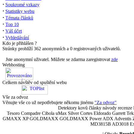
·
Soukromé vzkazy
·
Statistiky webu
·
Témata článků
·
Top 10
·
Váš účet
·
Vyhledávání
Kdo je přihlášen ?
Stránky prohlíží 362 anonymních a 0 registrovaných uživatelů.
Jste anonymní uživatel. Můžete se zdarma zaregistrovat
zde
Webhosting
Celkem návštěv od spuštění webu
Vše za odvoz
Věnujte vše co už nepotřebujete někomu jinému
"Za odvoz"
Detektory kovů články návody recenze h
Tesoro Compadre Cibola uMax Silver Cortes Eldorado Garrett 
GMAXX XP GOLDMAXX GOLDMAXX Power ADX Adventis Zetex JOK
MD3815B AD3018 Explor
| Obsah:
Broni