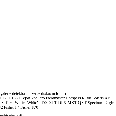
alerie detektorů inzerce diskuzní fórum
0 GTP1350 Tejon Vaquero Fieldmaster Compass Rutus Solaris XP
 Terra Whites White's IDX XLT DFX MXT QXT Spectrum Eagle
2 Fisher F4 Fisher F70
archivním režimu