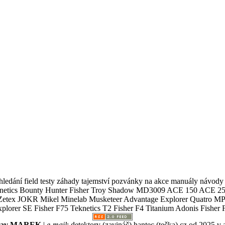
ledání field testy záhady tajemství pozvánky na akce manuály návody g
Teknetics Bounty Hunter Fisher Troy Shadow MD3009 ACE 150 ACE 25
R Mikel Minelab Musketeer Advantage Explorer Quatro MP X
er SE Fisher F75 Teknetics T2 Fisher F4 Titanium Adonis Fisher F
slav MAREK
|
e-mail
:
detektory (zavináč) hantec (tečka) cz
od 2025 v 