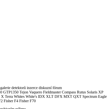
alerie detektorů inzerce diskuzní fórum
0 GTP1350 Tejon Vaquero Fieldmaster Compass Rutus Solaris XP
 Terra Whites White's IDX XLT DFX MXT QXT Spectrum Eagle
2 Fisher F4 Fisher F70
archivním režimu