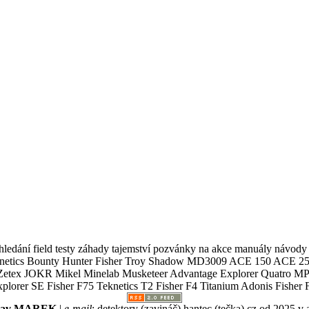
ledání field testy záhady tajemství pozvánky na akce manuály návody g
Teknetics Bounty Hunter Fisher Troy Shadow MD3009 ACE 150 ACE 25
R Mikel Minelab Musketeer Advantage Explorer Quatro MP X
er SE Fisher F75 Teknetics T2 Fisher F4 Titanium Adonis Fisher F
slav MAREK
|
e-mail
:
detektory (zavináč) hantec (tečka) cz
od 2025 v 