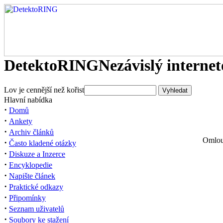
DetektoRING
Nezávislý interne
Lov je cennější než kořist
Hlavní nabídka
·
Domů
·
Ankety
·
Archiv článků
Omlouv
·
Často kladené otázky
·
Diskuze a Inzerce
·
Encyklopedie
·
Napište článek
·
Praktické odkazy
·
Připomínky
·
Seznam uživatelů
·
Soubory ke stažení