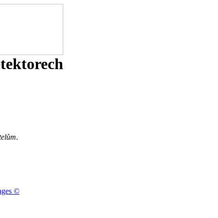
etektorech
telům
.
ages ©