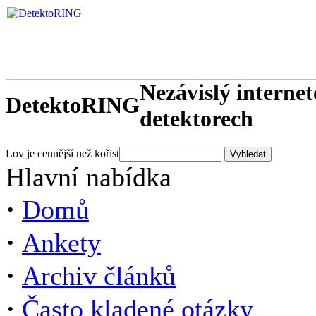
Nezávislý interne
DetektoRING
detektorech
Lov je cennější než kořist
Hlavní nabídka
·
Domů
·
Ankety
·
Archiv článků
·
Často kladené otázky