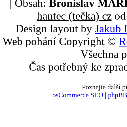
| Obsah:
Bronislav MA
hantec (tečka) cz
od 
Design layout by
Jakub 
Web pohání Copyright ©
R
Všechna p
Čas potřebný ke zpra
Poznejte další
osCommerce SEO
|
phpBB