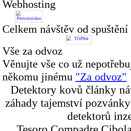
Webhosting
Celkem návštěv od spuštění
Vše za odvoz
Věnujte vše co už nepotřebu
někomu jinému
"Za odvoz"
Detektory kovů články náv
záhady tajemství pozvánky
detektorů inz
Tesoro Compadre Cibola