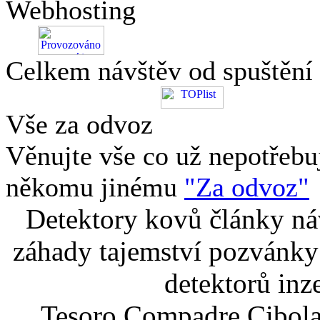
Webhosting
Celkem návštěv od spuštění
Vše za odvoz
Věnujte vše co už nepotřebu
někomu jinému
"Za odvoz"
Detektory kovů články náv
záhady tajemství pozvánky
detektorů inz
Tesoro Compadre Cibola