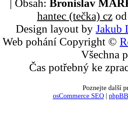
| Obsah:
Bronislav MA
hantec (tečka) cz
od 
Design layout by
Jakub 
Web pohání Copyright ©
R
Všechna p
Čas potřebný ke zpra
Poznejte další
osCommerce SEO
|
phpBB