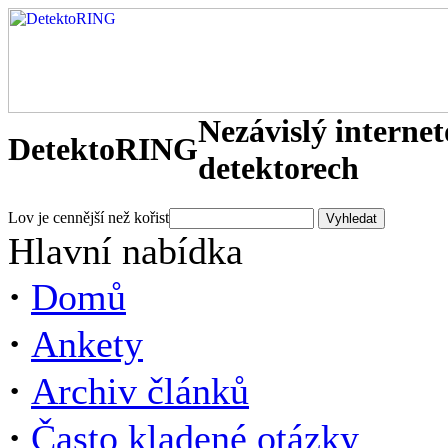
Nezávislý interne
DetektoRING
detektorech
Lov je cennější než kořist
Hlavní nabídka
·
Domů
·
Ankety
·
Archiv článků
·
Často kladené otázky