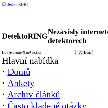
Nezávislý interne
DetektoRING
detektorech
Lov je cennější než kořist
Hlavní nabídka
·
Domů
·
Ankety
·
Archiv článků
·
Často kladené otázky