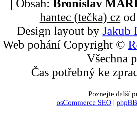
| Obsah:
Bronislav MA
hantec (tečka) cz
od 
Design layout by
Jakub 
Web pohání Copyright ©
R
Všechna p
Čas potřebný ke zpra
Poznejte další
osCommerce SEO
|
phpBB