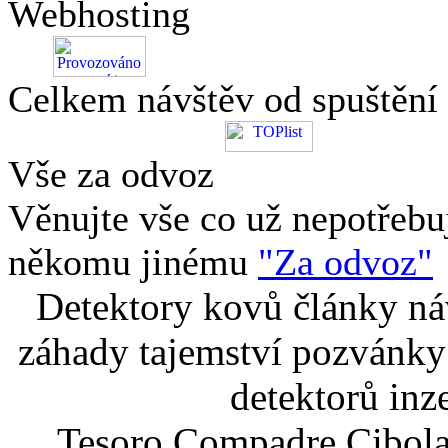
Webhosting
Celkem návštěv od spuštění
Vše za odvoz
Věnujte vše co už nepotřebu
někomu jinému
"Za odvoz"
Detektory kovů články náv
záhady tajemství pozvánky
detektorů inz
Tesoro Compadre Cibola