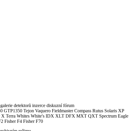
alerie detektorů inzerce diskuzní fórum
0 GTP1350 Tejon Vaquero Fieldmaster Compass Rutus Solaris XP
 Terra Whites White's IDX XLT DFX MXT QXT Spectrum Eagle
2 Fisher F4 Fisher F70
archivním režimu