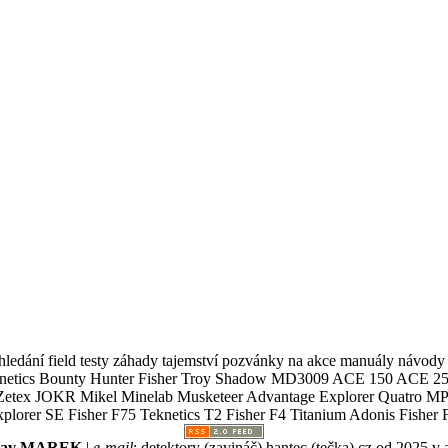
ledání field testy záhady tajemství pozvánky na akce manuály návody g
Teknetics Bounty Hunter Fisher Troy Shadow MD3009 ACE 150 ACE 25
R Mikel Minelab Musketeer Advantage Explorer Quatro MP X
er SE Fisher F75 Teknetics T2 Fisher F4 Titanium Adonis Fisher F
slav MAREK
|
e-mail
:
detektory (zavináč) hantec (tečka) cz
od 2025 v 