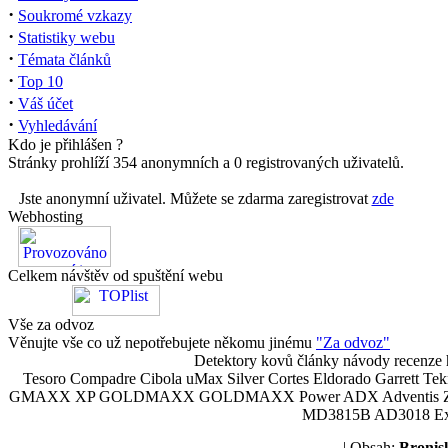
·
Soukromé vzkazy
·
Statistiky webu
·
Témata článků
·
Top 10
·
Váš účet
·
Vyhledávání
Kdo je přihlášen ?
Stránky prohlíží 354 anonymních a 0 registrovaných uživatelů.
Jste anonymní uživatel. Můžete se zdarma zaregistrovat
zde
Webhosting
Celkem návštěv od spuštění webu
Vše za odvoz
Věnujte vše co už nepotřebujete někomu jinému
"Za odvoz"
Detektory kovů články návody recenze h
Tesoro Compadre Cibola uMax Silver Cortes Eldorado Garrett 
GMAXX XP GOLDMAXX GOLDMAXX Power ADX Adventis Zetex JOK
MD3815B AD3018 Explor
| Obsah:
Broni