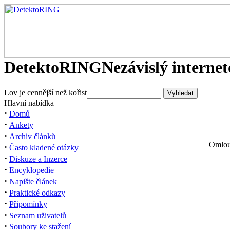
DetektoRING
Nezávislý interne
Lov je cennější než kořist
Hlavní nabídka
·
Domů
·
Ankety
·
Archiv článků
Omlouv
·
Často kladené otázky
·
Diskuze a Inzerce
·
Encyklopedie
·
Napište článek
·
Praktické odkazy
·
Připomínky
·
Seznam uživatelů
·
Soubory ke stažení