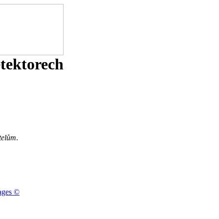
etektorech
telům
.
ages ©