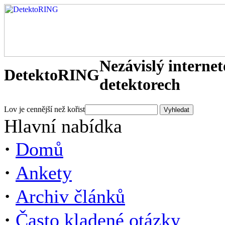
Nezávislý interne
DetektoRING
detektorech
Lov je cennější než kořist
Hlavní nabídka
·
Domů
·
Ankety
·
Archiv článků
·
Často kladené otázky