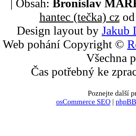
| Obsah:
Bronislav MA
hantec (tečka) cz
od 
Design layout by
Jakub 
Web pohání Copyright ©
R
Všechna p
Čas potřebný ke zpra
Poznejte další
osCommerce SEO
|
phpBB