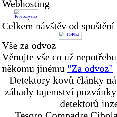
Webhosting
Celkem návštěv od spuštění
Vše za odvoz
Věnujte vše co už nepotřebu
někomu jinému
"Za odvoz"
Detektory kovů články náv
záhady tajemství pozvánky
detektorů inz
Tesoro Compadre Cibola