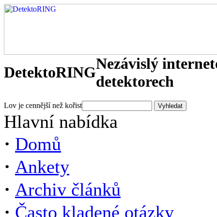
Nezávislý interne
DetektoRING
detektorech
Lov je cennější než kořist
Hlavní nabídka
·
Domů
·
Ankety
·
Archiv článků
·
Často kladené otázky