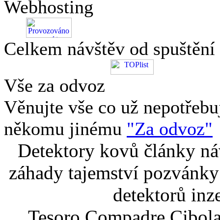
Webhosting
Celkem návštěv od spuštění
Vše za odvoz
Věnujte vše co už nepotřebu
někomu jinému
"Za odvoz"
Detektory kovů články náv
záhady tajemství pozvánky
detektorů inz
Tesoro Compadre Cibola