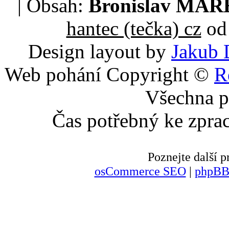
| Obsah:
Bronislav MA
hantec (tečka) cz
od 
Design layout by
Jakub 
Web pohání Copyright ©
R
Všechna p
Čas potřebný ke zpra
Poznejte další
osCommerce SEO
|
phpBB