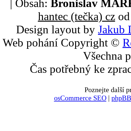
| Obsah:
Bronislav MA
hantec (tečka) cz
od 
Design layout by
Jakub 
Web pohání Copyright ©
R
Všechna p
Čas potřebný ke zpra
Poznejte další
osCommerce SEO
|
phpBB