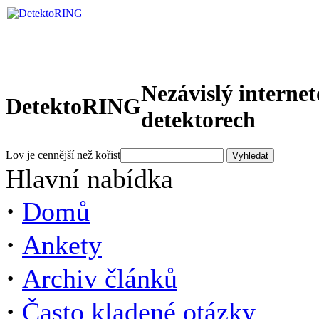
Nezávislý interne
DetektoRING
detektorech
Lov je cennější než kořist
Hlavní nabídka
·
Domů
·
Ankety
·
Archiv článků
·
Často kladené otázky