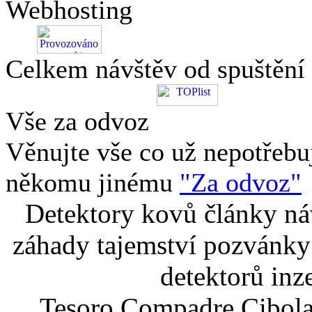
Webhosting
Celkem návštěv od spuštění
Vše za odvoz
Věnujte vše co už nepotřebu
někomu jinému
"Za odvoz"
Detektory kovů články náv
záhady tajemství pozvánky
detektorů inz
Tesoro Compadre Cibola