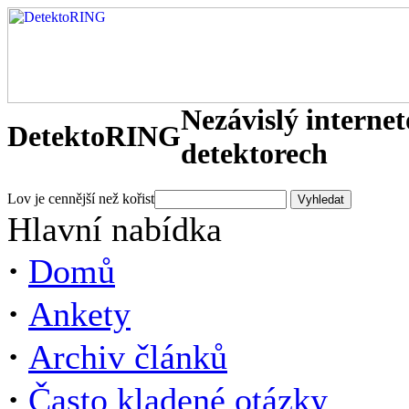
Nezávislý interne
DetektoRING
detektorech
Lov je cennější než kořist
Hlavní nabídka
·
Domů
·
Ankety
·
Archiv článků
·
Často kladené otázky