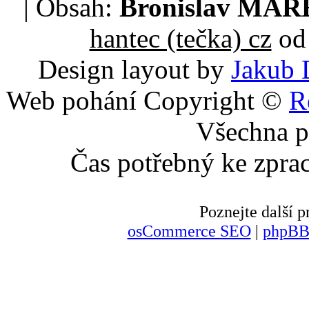
| Obsah:
Bronislav MA
hantec (tečka) cz
od 
Design layout by
Jakub 
Web pohání Copyright ©
R
Všechna p
Čas potřebný ke zpra
Poznejte další
osCommerce SEO
|
phpBB