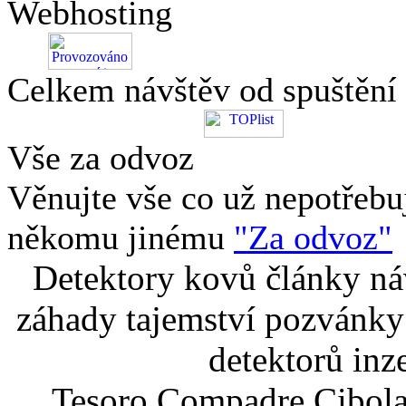
Webhosting
Celkem návštěv od spuštění
Vše za odvoz
Věnujte vše co už nepotřebu
někomu jinému
"Za odvoz"
Detektory kovů články náv
záhady tajemství pozvánky
detektorů inz
Tesoro Compadre Cibola