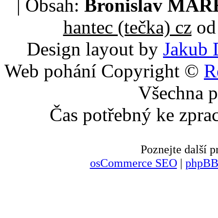
| Obsah:
Bronislav MA
hantec (tečka) cz
od 
Design layout by
Jakub 
Web pohání Copyright ©
R
Všechna p
Čas potřebný ke zpra
Poznejte další
osCommerce SEO
|
phpBB