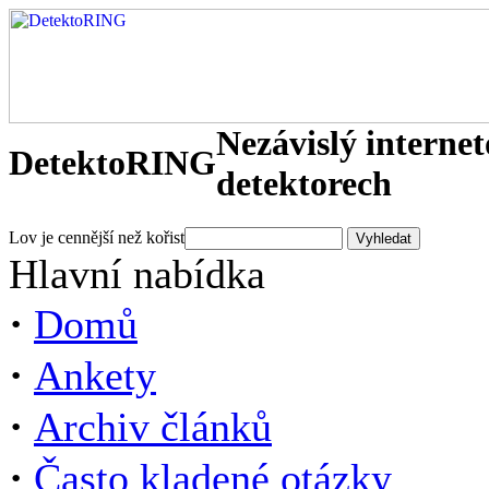
Nezávislý interne
DetektoRING
detektorech
Lov je cennější než kořist
Hlavní nabídka
·
Domů
·
Ankety
·
Archiv článků
·
Často kladené otázky