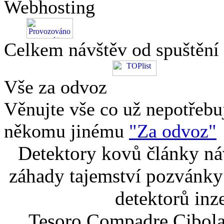
Webhosting
Celkem návštěv od spuštění
Vše za odvoz
Věnujte vše co už nepotřebu
někomu jinému
"Za odvoz"
Detektory kovů články náv
záhady tajemství pozvánky
detektorů inz
Tesoro Compadre Cibola