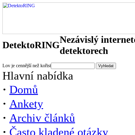
Nezávislý interne
DetektoRING
detektorech
Lov je cennější než kořist
Hlavní nabídka
·
Domů
·
Ankety
·
Archiv článků
·
Často kladené otázky