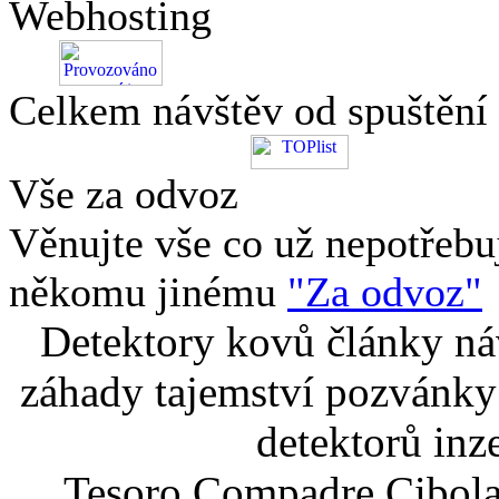
Webhosting
Celkem návštěv od spuštění
Vše za odvoz
Věnujte vše co už nepotřebu
někomu jinému
"Za odvoz"
Detektory kovů články náv
záhady tajemství pozvánky
detektorů inz
Tesoro Compadre Cibola