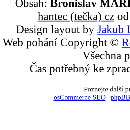
| Obsah:
Bronislav MA
hantec (tečka) cz
od 
Design layout by
Jakub 
Web pohání Copyright ©
R
Všechna p
Čas potřebný ke zpra
Poznejte další
osCommerce SEO
|
phpBB