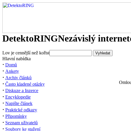
DetektoRING
Nezávislý interne
Lov je cennější než kořist
Hlavní nabídka
·
Domů
·
Ankety
·
Archiv článků
Omlouv
·
Často kladené otázky
·
Diskuze a Inzerce
·
Encyklopedie
·
Napište článek
·
Praktické odkazy
·
Připomínky
·
Seznam uživatelů
·
Soubory ke stažení