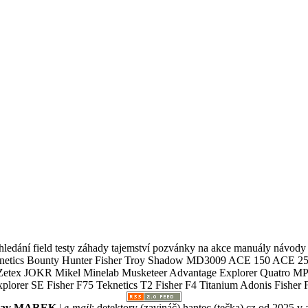
ledání field testy záhady tajemství pozvánky na akce manuály návody g
Teknetics Bounty Hunter Fisher Troy Shadow MD3009 ACE 150 ACE 25
R Mikel Minelab Musketeer Advantage Explorer Quatro MP X
er SE Fisher F75 Teknetics T2 Fisher F4 Titanium Adonis Fisher F
slav MAREK
|
e-mail
:
detektory (zavináč) hantec (tečka) cz
od 2025 v 