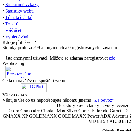
·
Soukromé vzkazy
·
Statistiky webu
·
Témata článků
·
Top 10
·
Váš účet
·
Vyhledávání
Kdo je přihlášen ?
Stránky prohlíží 299 anonymních a 0 registrovaných uživatelů.
Jste anonymní uživatel. Můžete se zdarma zaregistrovat
zde
Webhosting
Celkem návštěv od spuštění webu
Vše za odvoz
Věnujte vše co už nepotřebujete někomu jinému
"Za odvoz"
Detektory kovů články návody recenze h
Tesoro Compadre Cibola uMax Silver Cortes Eldorado Garrett 
GMAXX XP GOLDMAXX GOLDMAXX Power ADX Adventis Zetex JOK
MD3815B AD3018 Explor
| Obsah:
Broni