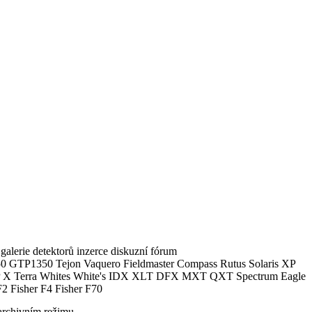
alerie detektorů inzerce diskuzní fórum
0 GTP1350 Tejon Vaquero Fieldmaster Compass Rutus Solaris XP
 Terra Whites White's IDX XLT DFX MXT QXT Spectrum Eagle
2 Fisher F4 Fisher F70
archivním režimu