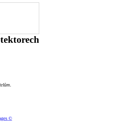
etektorech
telům
.
ages ©