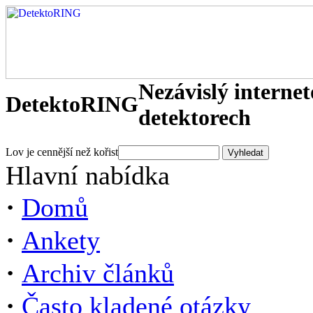
Nezávislý interne
DetektoRING
detektorech
Lov je cennější než kořist
Hlavní nabídka
·
Domů
·
Ankety
·
Archiv článků
·
Často kladené otázky