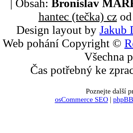
| Obsah:
Bronislav MA
hantec (tečka) cz
od 
Design layout by
Jakub 
Web pohání Copyright ©
R
Všechna p
Čas potřebný ke zpra
Poznejte další
osCommerce SEO
|
phpBB