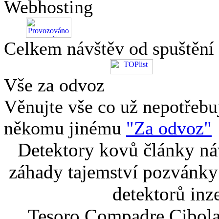
Webhosting
Celkem návštěv od spuštění
Vše za odvoz
Věnujte vše co už nepotřebu
někomu jinému
"Za odvoz"
Detektory kovů články náv
záhady tajemství pozvánky
detektorů inz
Tesoro Compadre Cibola