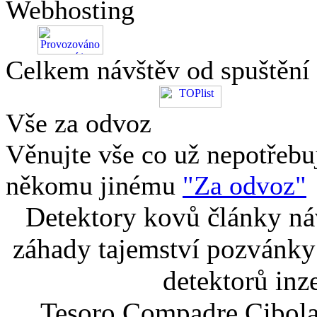
Webhosting
Celkem návštěv od spuštění
Vše za odvoz
Věnujte vše co už nepotřebu
někomu jinému
"Za odvoz"
Detektory kovů články náv
záhady tajemství pozvánky
detektorů inz
Tesoro Compadre Cibola