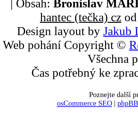
| Obsah:
Bronislav MA
hantec (tečka) cz
od 
Design layout by
Jakub 
Web pohání Copyright ©
R
Všechna p
Čas potřebný ke zpra
Poznejte další
osCommerce SEO
|
phpBB