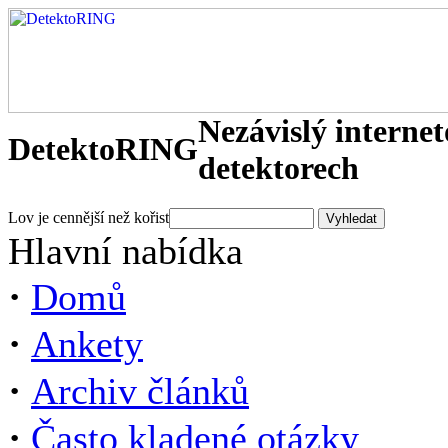
Nezávislý interne
DetektoRING
detektorech
Lov je cennější než kořist
Hlavní nabídka
·
Domů
·
Ankety
·
Archiv článků
·
Často kladené otázky