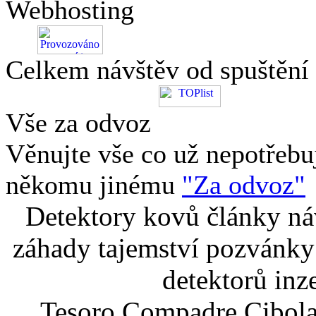
Webhosting
Celkem návštěv od spuštění
Vše za odvoz
Věnujte vše co už nepotřebu
někomu jinému
"Za odvoz"
Detektory kovů články náv
záhady tajemství pozvánky
detektorů inz
Tesoro Compadre Cibola