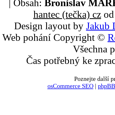
| Obsah:
Bronislav MA
hantec (tečka) cz
od 
Design layout by
Jakub 
Web pohání Copyright ©
R
Všechna p
Čas potřebný ke zpra
Poznejte další
osCommerce SEO
|
phpBB