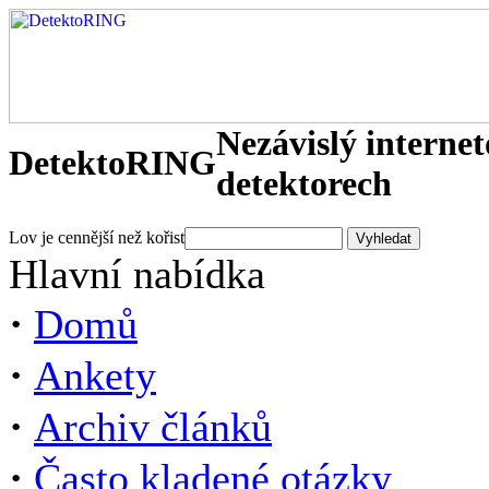
Nezávislý interne
DetektoRING
detektorech
Lov je cennější než kořist
Hlavní nabídka
·
Domů
·
Ankety
·
Archiv článků
·
Často kladené otázky