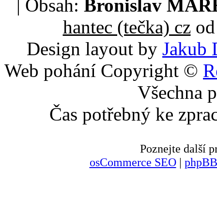
| Obsah:
Bronislav MA
hantec (tečka) cz
od 
Design layout by
Jakub 
Web pohání Copyright ©
R
Všechna p
Čas potřebný ke zpra
Poznejte další
osCommerce SEO
|
phpBB