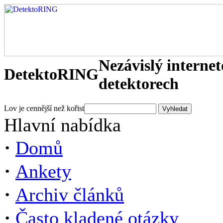
Nezávislý interne
DetektoRING
detektorech
Lov je cennější než kořist
Hlavní nabídka
·
Domů
·
Ankety
·
Archiv článků
·
Často kladené otázky