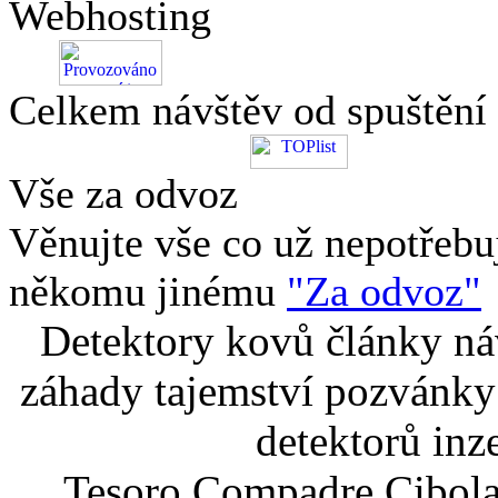
Webhosting
Celkem návštěv od spuštění
Vše za odvoz
Věnujte vše co už nepotřebu
někomu jinému
"Za odvoz"
Detektory kovů články náv
záhady tajemství pozvánky
detektorů inz
Tesoro Compadre Cibola