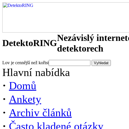
Nezávislý interne
DetektoRING
detektorech
Lov je cennější než kořist
Hlavní nabídka
·
Domů
·
Ankety
·
Archiv článků
·
Často kladené otázky