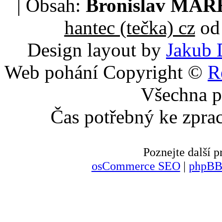
| Obsah:
Bronislav MA
hantec (tečka) cz
od 
Design layout by
Jakub 
Web pohání Copyright ©
R
Všechna p
Čas potřebný ke zpra
Poznejte další
osCommerce SEO
|
phpBB