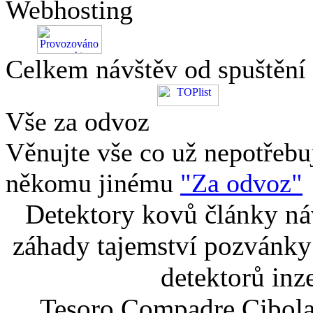
Webhosting
Celkem návštěv od spuštění
Vše za odvoz
Věnujte vše co už nepotřebu
někomu jinému
"Za odvoz"
Detektory kovů články náv
záhady tajemství pozvánky
detektorů inz
Tesoro Compadre Cibola