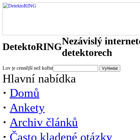
Nezávislý interne
DetektoRING
detektorech
Lov je cennější než kořist
Hlavní nabídka
·
Domů
·
Ankety
·
Archiv článků
·
Často kladené otázky