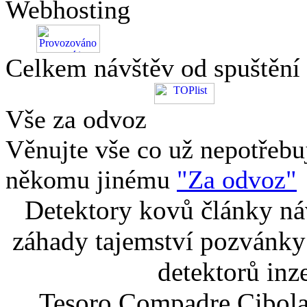
Webhosting
Celkem návštěv od spuštění
Vše za odvoz
Věnujte vše co už nepotřebu
někomu jinému
"Za odvoz"
Detektory kovů články náv
záhady tajemství pozvánky
detektorů inz
Tesoro Compadre Cibola