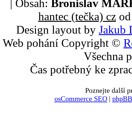
| Obsah:
Bronislav MA
hantec (tečka) cz
od 
Design layout by
Jakub 
Web pohání Copyright ©
R
Všechna p
Čas potřebný ke zpra
Poznejte další
osCommerce SEO
|
phpBB