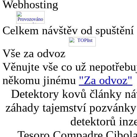
Webhosting
Celkem návštěv od spuštění
Vše za odvoz
Věnujte vše co už nepotřebu
někomu jinému
"Za odvoz"
Detektory kovů články náv
záhady tajemství pozvánky
detektorů inz
Tesoro Compadre Cibola