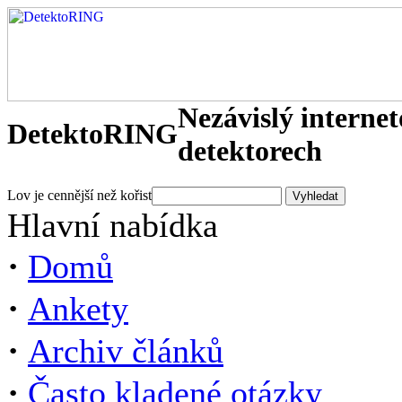
Nezávislý interne
DetektoRING
detektorech
Lov je cennější než kořist
Hlavní nabídka
·
Domů
·
Ankety
·
Archiv článků
·
Často kladené otázky