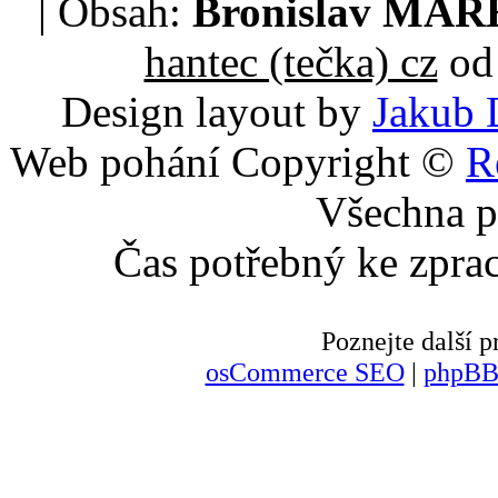
| Obsah:
Bronislav MA
hantec (tečka) cz
od 
Design layout by
Jakub 
Web pohání Copyright ©
R
Všechna p
Čas potřebný ke zpra
Poznejte další
osCommerce SEO
|
phpBB