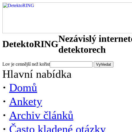
Nezávislý interne
DetektoRING
detektorech
Lov je cennější než kořist
Hlavní nabídka
·
Domů
·
Ankety
·
Archiv článků
·
Často kladené otázky