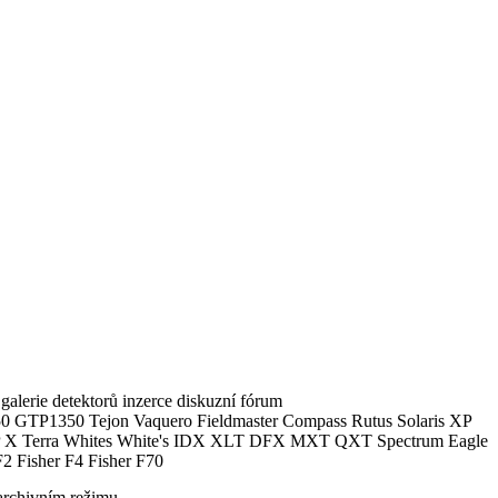
alerie detektorů inzerce diskuzní fórum
0 GTP1350 Tejon Vaquero Fieldmaster Compass Rutus Solaris XP
 Terra Whites White's IDX XLT DFX MXT QXT Spectrum Eagle
2 Fisher F4 Fisher F70
archivním režimu