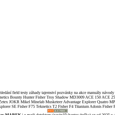
ledání field testy záhady tajemství pozvánky na akce manuály návody g
Teknetics Bounty Hunter Fisher Troy Shadow MD3009 ACE 150 ACE 25
R Mikel Minelab Musketeer Advantage Explorer Quatro MP X
er SE Fisher F75 Teknetics T2 Fisher F4 Titanium Adonis Fisher F
slav MAREK
|
e-mail
:
detektory (zavináč) hantec (tečka) cz
od 2025 v 