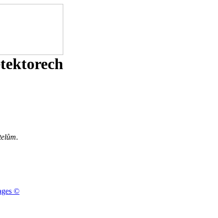
etektorech
telům
.
ages ©