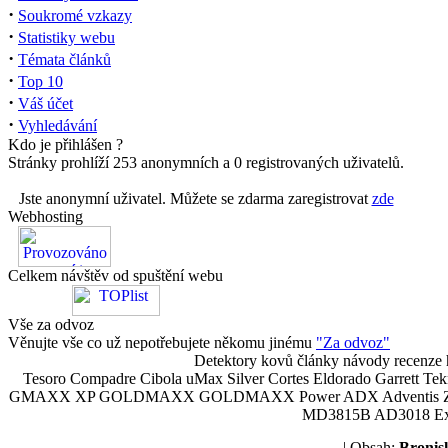
·
Soukromé vzkazy
·
Statistiky webu
·
Témata článků
·
Top 10
·
Váš účet
·
Vyhledávání
Kdo je přihlášen ?
Stránky prohlíží 253 anonymních a 0 registrovaných uživatelů.
Jste anonymní uživatel. Můžete se zdarma zaregistrovat
zde
Webhosting
Celkem návštěv od spuštění webu
Vše za odvoz
Věnujte vše co už nepotřebujete někomu jinému
"Za odvoz"
Detektory kovů články návody recenze h
Tesoro Compadre Cibola uMax Silver Cortes Eldorado Garrett 
GMAXX XP GOLDMAXX GOLDMAXX Power ADX Adventis Zetex JOK
MD3815B AD3018 Explor
| Obsah:
Broni