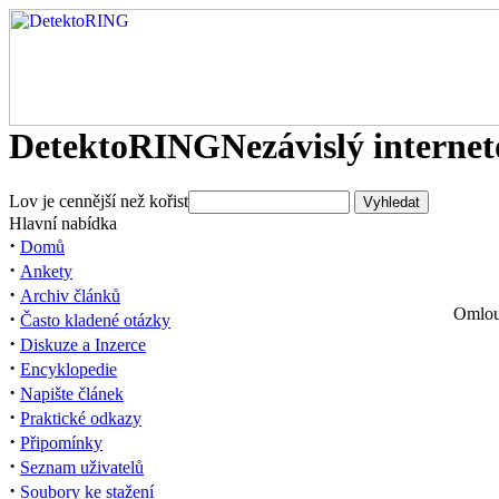
DetektoRING
Nezávislý interne
Lov je cennější než kořist
Hlavní nabídka
·
Domů
·
Ankety
·
Archiv článků
Omlouv
·
Často kladené otázky
·
Diskuze a Inzerce
·
Encyklopedie
·
Napište článek
·
Praktické odkazy
·
Připomínky
·
Seznam uživatelů
·
Soubory ke stažení