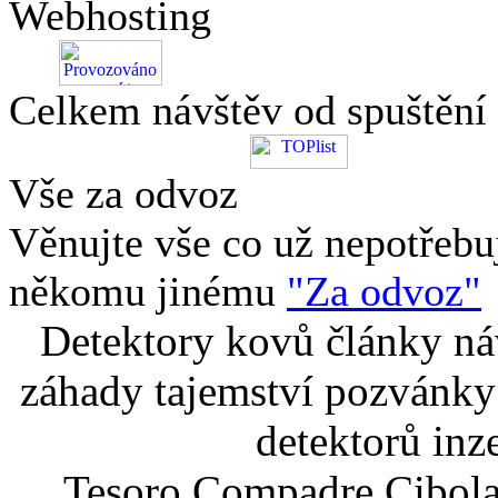
Webhosting
Celkem návštěv od spuštění
Vše za odvoz
Věnujte vše co už nepotřebu
někomu jinému
"Za odvoz"
Detektory kovů články náv
záhady tajemství pozvánky
detektorů inz
Tesoro Compadre Cibola