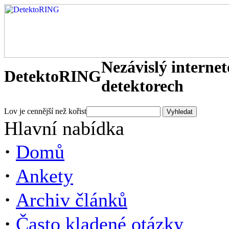
Nezávislý interne
DetektoRING
detektorech
Lov je cennější než kořist
Hlavní nabídka
·
Domů
·
Ankety
·
Archiv článků
·
Často kladené otázky