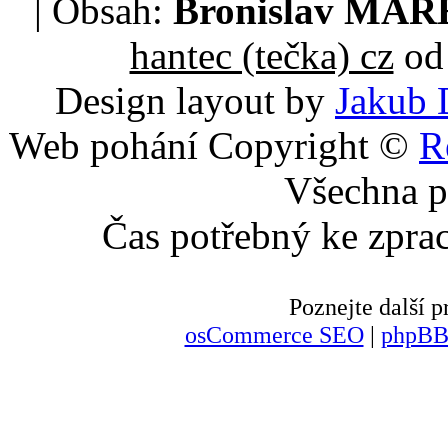
| Obsah:
Bronislav MA
hantec (tečka) cz
od 
Design layout by
Jakub 
Web pohání Copyright ©
R
Všechna p
Čas potřebný ke zpra
Poznejte další
osCommerce SEO
|
phpBB