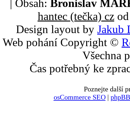
| Obsah:
Bronislav MA
hantec (tečka) cz
od 
Design layout by
Jakub 
Web pohání Copyright ©
R
Všechna p
Čas potřebný ke zpra
Poznejte další
osCommerce SEO
|
phpBB