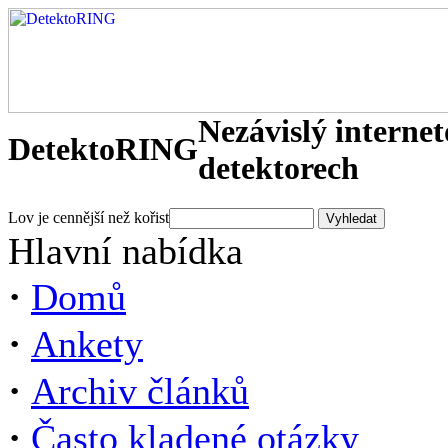
Nezávislý interne
DetektoRING
detektorech
Lov je cennější než kořist
Hlavní nabídka
·
Domů
·
Ankety
·
Archiv článků
·
Často kladené otázky