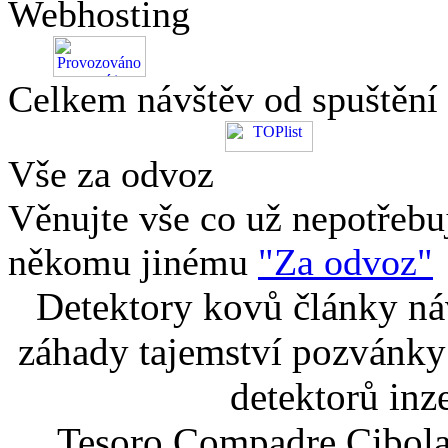
Webhosting
Celkem návštěv od spuštění
Vše za odvoz
Věnujte vše co už nepotřebu
někomu jinému
"Za odvoz"
Detektory kovů články náv
záhady tajemství pozvánky
detektorů inz
Tesoro Compadre Cibola