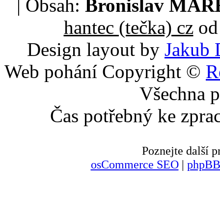
| Obsah:
Bronislav MA
hantec (tečka) cz
od 
Design layout by
Jakub 
Web pohání Copyright ©
R
Všechna p
Čas potřebný ke zpra
Poznejte další
osCommerce SEO
|
phpBB