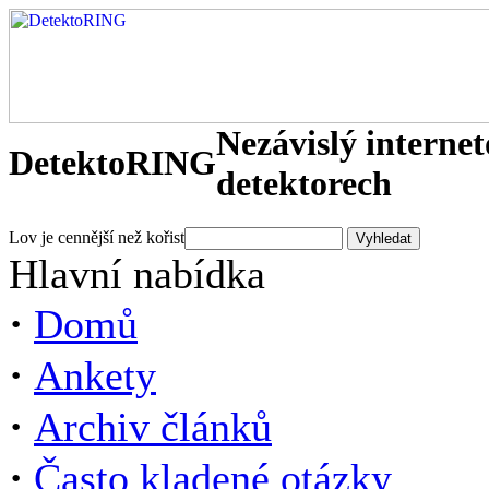
Nezávislý interne
DetektoRING
detektorech
Lov je cennější než kořist
Hlavní nabídka
·
Domů
·
Ankety
·
Archiv článků
·
Často kladené otázky