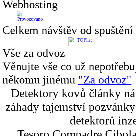
Webhosting
Celkem návštěv od spuštění
Vše za odvoz
Věnujte vše co už nepotřebu
někomu jinému
"Za odvoz"
Detektory kovů články náv
záhady tajemství pozvánky
detektorů inz
Tesoro Compadre Cibola