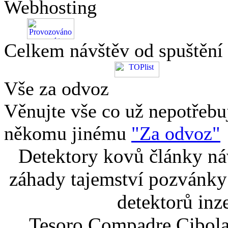
Webhosting
Celkem návštěv od spuštění
Vše za odvoz
Věnujte vše co už nepotřebu
někomu jinému
"Za odvoz"
Detektory kovů články náv
záhady tajemství pozvánky
detektorů inz
Tesoro Compadre Cibola