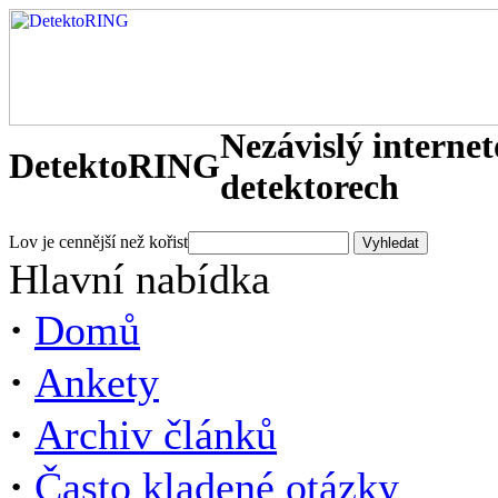
Nezávislý interne
DetektoRING
detektorech
Lov je cennější než kořist
Hlavní nabídka
·
Domů
·
Ankety
·
Archiv článků
·
Často kladené otázky