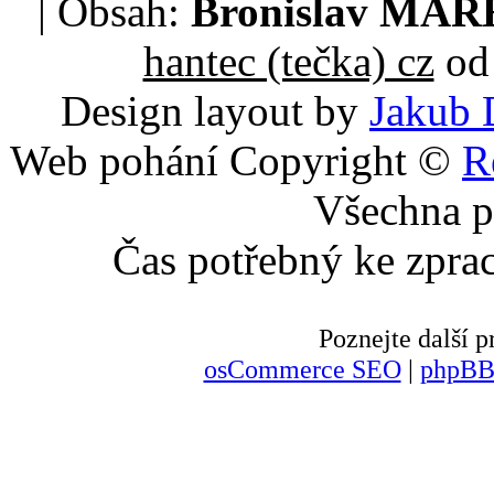
| Obsah:
Bronislav MA
hantec (tečka) cz
od 
Design layout by
Jakub 
Web pohání Copyright ©
R
Všechna p
Čas potřebný ke zpra
Poznejte další
osCommerce SEO
|
phpBB