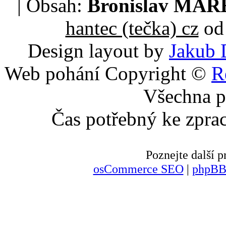
| Obsah:
Bronislav MA
hantec (tečka) cz
od 
Design layout by
Jakub 
Web pohání Copyright ©
R
Všechna p
Čas potřebný ke zpra
Poznejte další
osCommerce SEO
|
phpBB