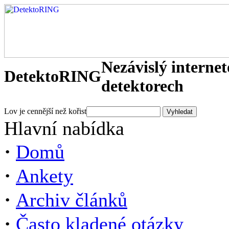
Nezávislý interne
DetektoRING
detektorech
Lov je cennější než kořist
Hlavní nabídka
·
Domů
·
Ankety
·
Archiv článků
·
Často kladené otázky