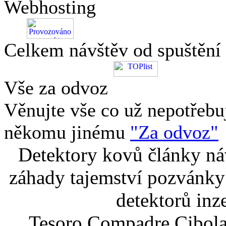
Webhosting
Celkem návštěv od spuštění
Vše za odvoz
Věnujte vše co už nepotřebu
někomu jinému
"Za odvoz"
Detektory kovů články náv
záhady tajemství pozvánky
detektorů inz
Tesoro Compadre Cibola