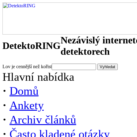
Nezávislý interne
DetektoRING
detektorech
Lov je cennější než kořist
Hlavní nabídka
·
Domů
·
Ankety
·
Archiv článků
·
Často kladené otázky