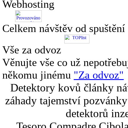
Webhosting
Celkem návštěv od spuštění
Vše za odvoz
Věnujte vše co už nepotřebu
někomu jinému
"Za odvoz"
Detektory kovů články náv
záhady tajemství pozvánky
detektorů inz
Tesoro Compadre Cibola