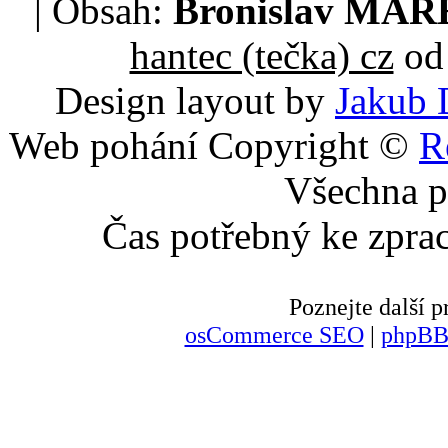
| Obsah:
Bronislav MA
hantec (tečka) cz
od 
Design layout by
Jakub 
Web pohání Copyright ©
R
Všechna p
Čas potřebný ke zpra
Poznejte další
osCommerce SEO
|
phpBB