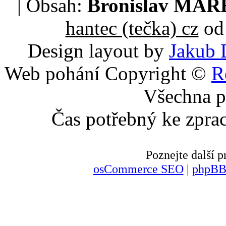
| Obsah:
Bronislav MA
hantec (tečka) cz
od 
Design layout by
Jakub 
Web pohání Copyright ©
R
Všechna p
Čas potřebný ke zpra
Poznejte další
osCommerce SEO
|
phpBB