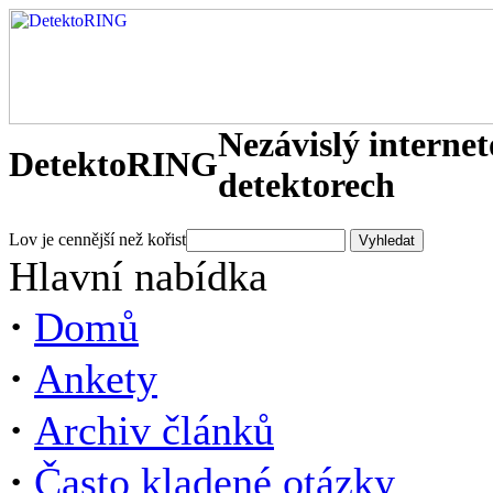
Nezávislý interne
DetektoRING
detektorech
Lov je cennější než kořist
Hlavní nabídka
·
Domů
·
Ankety
·
Archiv článků
·
Často kladené otázky