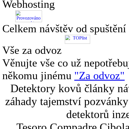
Webhosting
Celkem návštěv od spuštění
Vše za odvoz
Věnujte vše co už nepotřebu
někomu jinému
"Za odvoz"
Detektory kovů články náv
záhady tajemství pozvánky
detektorů inz
Tesoro Compadre Cibola