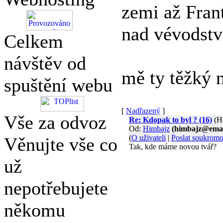
zemi až Frant
nad vévodstv
Celkem
návštěv od
mě ty těžký n
spuštění webu
[
Nadřazený
]
Vše za odvoz
Re: Kdopak to byl ? (16)
(H
Od:
Himbajz
(himbajz@emai
(
O uživateli
|
Poslat soukrom
Věnujte vše co
Tak, kde máme novou tvář?
už
nepotřebujete
někomu