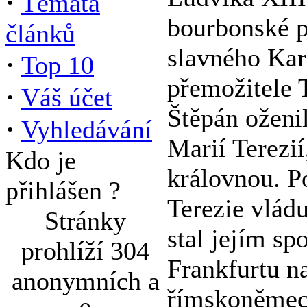
·
Témata
bourbonské 
článků
slavného Kar
·
Top 10
přemožitele 
·
Váš účet
Štěpán oženi
·
Vyhledávání
Marií Terezií
Kdo je
královnou. P
přihlášen ?
Terezie vlád
Stránky
stal jejím s
prohlíží 304
Frankfurtu 
anonymních a
římskoněmeck