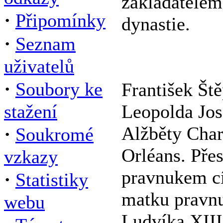
zakladatelem
·
Připomínky
dynastie.
·
Seznam
uživatelů
·
Soubory ke
František Št
stažení
Leopolda Jos
·
Alžběty Char
Soukromé
Orléans. Pře
vzkazy
pravnukem cís
·
Statistiky
matku pravn
webu
Ludvíka XIII