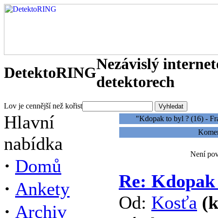
Nezávislý interne
DetektoRING
detektorech
Lov je cennější než kořist
Hlavní
"Kdopak to byl ? (16) - Fr
Koment
nabídka
Není pov
·
Domů
Re: Kdopak t
·
Ankety
Od:
Kosťa
(
·
Archiv