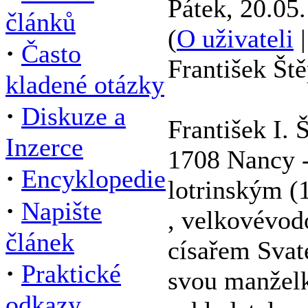
Pátek, 20.05.
článků
(
O uživateli
·
Často
František Ště
kladené otázky
·
Diskuze a
František I. 
Inzerce
1708 Nancy -
·
Encyklopedie
lotrinským (
·
Napište
, velkovévod
článek
císařem Svat
·
Praktické
svou manželk
odkazy