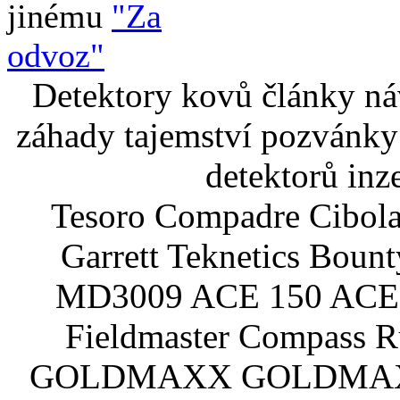
jinému
"Za
odvoz"
Detektory kovů články náv
záhady tajemství pozvánky
detektorů inz
Tesoro Compadre Cibola
Garrett Teknetics Boun
MD3009 ACE 150 ACE 
Fieldmaster Compass 
GOLDMAXX GOLDMAXX P