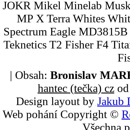
JOKR Mikel Minelab Muske
MP X Terra Whites Wh
Spectrum Eagle MD3815B 
Teknetics T2 Fisher F4 Tit
Fi
| Obsah:
Bronislav MA
hantec (tečka) cz
od 
Design layout by
Jakub 
Web pohání Copyright ©
R
Všechna p