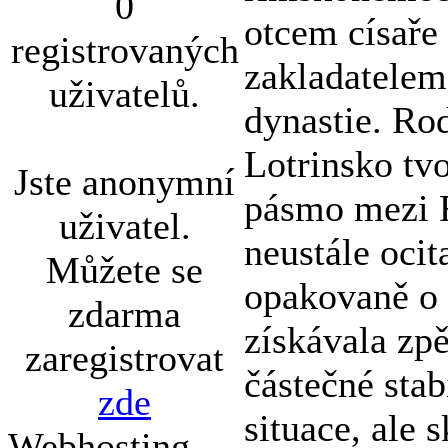
0
otcem císaře 
registrovaných
zakladatelem
uživatelů.
dynastie. Ro
Lotrinsko tvo
Jste anonymní
pásmo mezi F
uživatel.
neustále ocit
Můžete se
opakovaně o 
zdarma
získávala zp
zaregistrovat
částečné stab
zde
situace, ale 
Webhosting