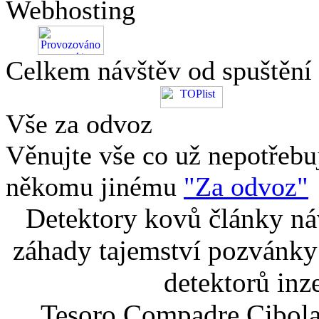
Webhosting
Celkem návštěv od spuštění
Vše za odvoz
Věnujte vše co už nepotřebu
někomu jinému
"Za odvoz"
Detektory kovů články náv
záhady tajemství pozvánky
detektorů inz
Tesoro Compadre Cibola