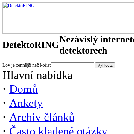
Nezávislý interne
DetektoRING
detektorech
Lov je cennější než kořist
Hlavní nabídka
·
Domů
·
Ankety
·
Archiv článků
·
Často kladené otázky