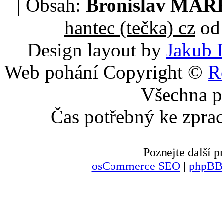
| Obsah:
Bronislav MA
hantec (tečka) cz
od 
Design layout by
Jakub 
Web pohání Copyright ©
R
Všechna p
Čas potřebný ke zpra
Poznejte další
osCommerce SEO
|
phpBB