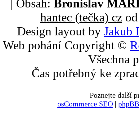
| Obsah:
Bronislav MA
hantec (tečka) cz
od 
Design layout by
Jakub 
Web pohání Copyright ©
R
Všechna p
Čas potřebný ke zpra
Poznejte další
osCommerce SEO
|
phpBB