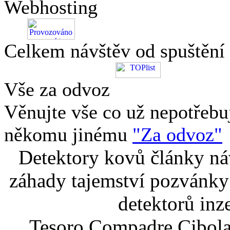
Webhosting
Celkem návštěv od spuštění
Vše za odvoz
Věnujte vše co už nepotřebu
někomu jinému
"Za odvoz"
Detektory kovů články náv
záhady tajemství pozvánky
detektorů inz
Tesoro Compadre Cibola