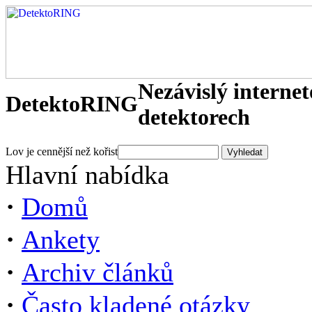
Nezávislý interne
DetektoRING
detektorech
Lov je cennější než kořist
Hlavní nabídka
·
Domů
·
Ankety
·
Archiv článků
·
Často kladené otázky