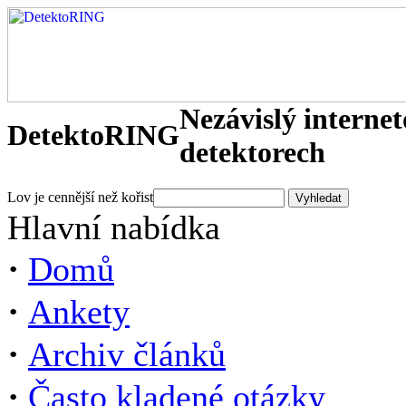
Nezávislý interne
DetektoRING
detektorech
Lov je cennější než kořist
Hlavní nabídka
·
Domů
·
Ankety
·
Archiv článků
·
Často kladené otázky