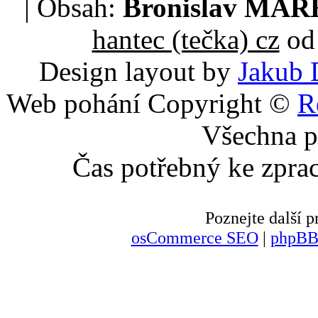
| Obsah:
Bronislav MA
hantec (tečka) cz
od 
Design layout by
Jakub 
Web pohání Copyright ©
R
Všechna p
Čas potřebný ke zpra
Poznejte další
osCommerce SEO
|
phpBB