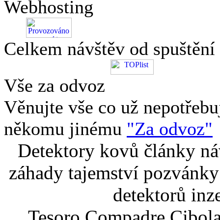
Webhosting
Celkem návštěv od spuštění
Vše za odvoz
Věnujte vše co už nepotřebu
někomu jinému
"Za odvoz"
Detektory kovů články náv
záhady tajemství pozvánky
detektorů inz
Tesoro Compadre Cibola