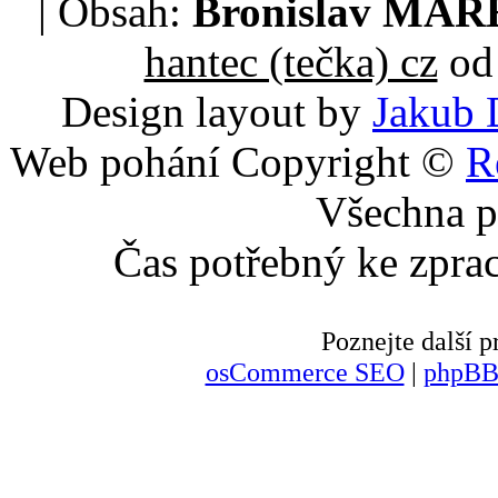
| Obsah:
Bronislav MA
hantec (tečka) cz
od 
Design layout by
Jakub 
Web pohání Copyright ©
R
Všechna p
Čas potřebný ke zpra
Poznejte další
osCommerce SEO
|
phpBB