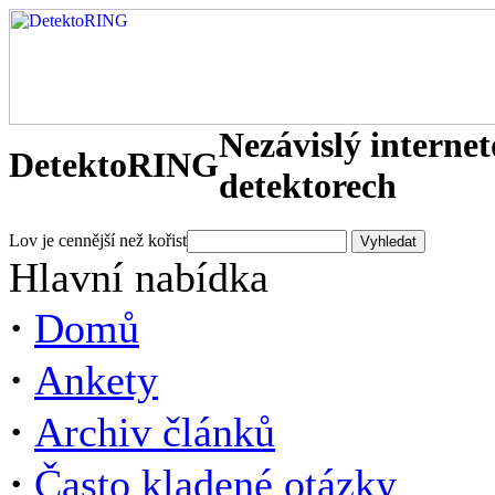
Nezávislý interne
DetektoRING
detektorech
Lov je cennější než kořist
Hlavní nabídka
·
Domů
·
Ankety
·
Archiv článků
·
Často kladené otázky