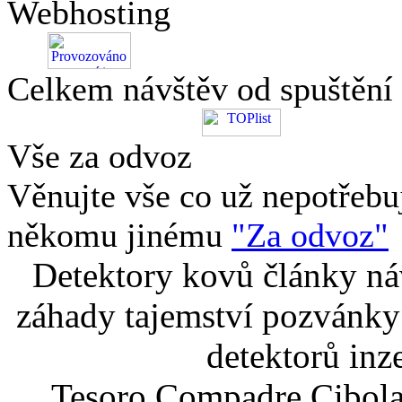
Webhosting
Celkem návštěv od spuštění
Vše za odvoz
Věnujte vše co už nepotřebu
někomu jinému
"Za odvoz"
Detektory kovů články náv
záhady tajemství pozvánky
detektorů inz
Tesoro Compadre Cibola