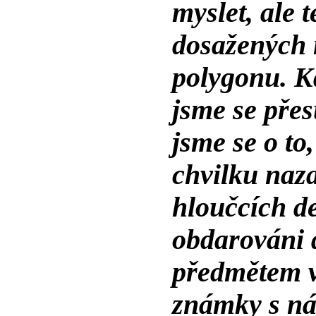
myslet, ale 
dosažených
polygonu. K
jsme se přes
jsme se o to
chvilku naza
hloučcích de
obdarováni
předmětem v
známky s n