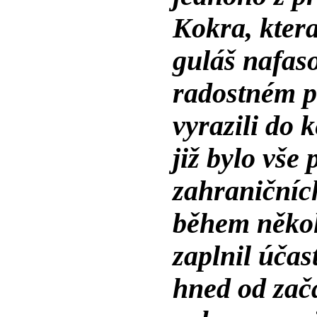
Kokra, kter
guláš nafas
radostném p
vyrazili do
již bylo vše
zahraničních
během někol
zaplnil účas
hned od začá