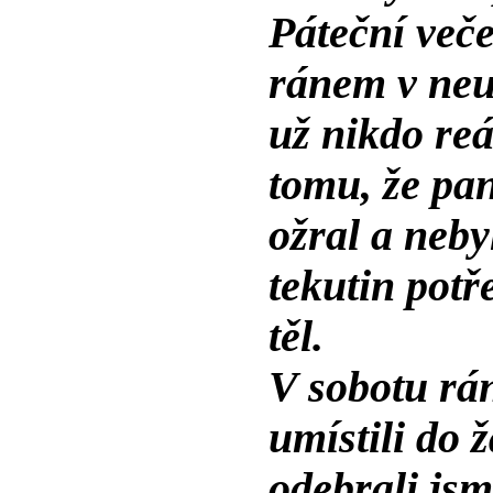
Páteční veče
ránem v neu
už nikdo reá
tomu, že pa
ožral a neby
tekutin pot
těl.
V sobotu rá
umístili do 
odebrali jsm