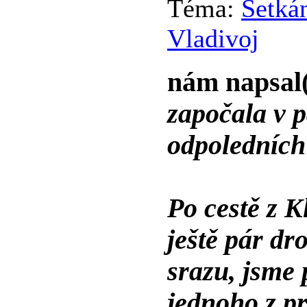
Téma:
Setkán
Vladivoj
nám napsal
započala v 
odpoledních
Po cestě z K
ještě pár dr
srazu, jsme 
jednoho z pr