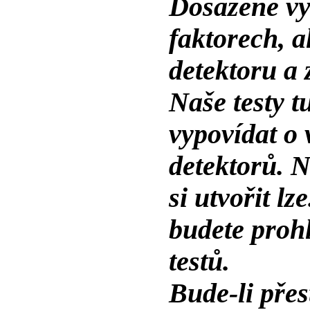
Dosažené vý
faktorech, a
detektoru a
Naše testy 
vypovídat o
detektorů. N
si utvořit lz
budete prohl
testů.
Bude-li pře