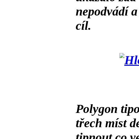
nepodvádí a 
cíl.
Polygon tip
třech míst d
tipnout co ve