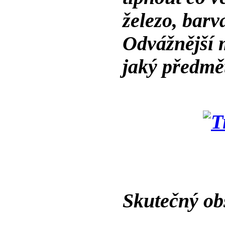
železo, barv
Odvážnější 
jaký předmě
Skutečný ob