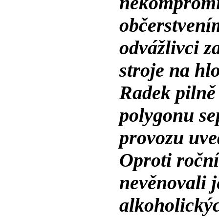
nekompromis
občerstvením
odvážlivci za
stroje na h
Radek pilně
polygonu sep
provozu uved
Oproti ročn
nevěnovali 
alkoholickýc