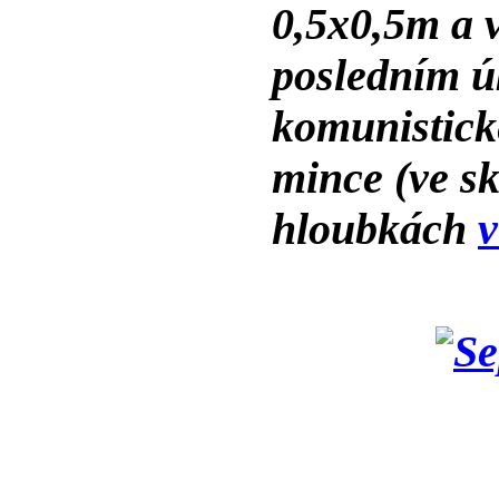
0,5x0,5m a 
posledním ú
komunistické
mince (ve sk
hloubkách
v