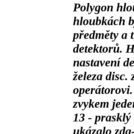
Polygon hl
hloubkách b
předměty a 
detektorů. 
nastavení de
železa disc.
operátorovi
zvykem jeden 
13 - prasklý
ukázalo zda-