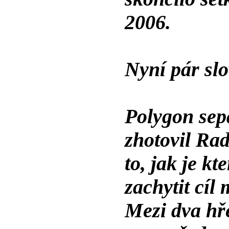
2006.
Nyní pár sl
Polygon sep
zhotovil Rad
to, jak je k
zachytit cíl
Mezi dva hř