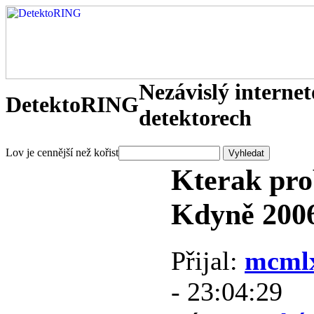
Nezávislý interne
DetektoRING
detektorech
Lov je cennější než kořist
Kterak pro
Kdyně 200
Přijal:
mcml
- 23:04:29