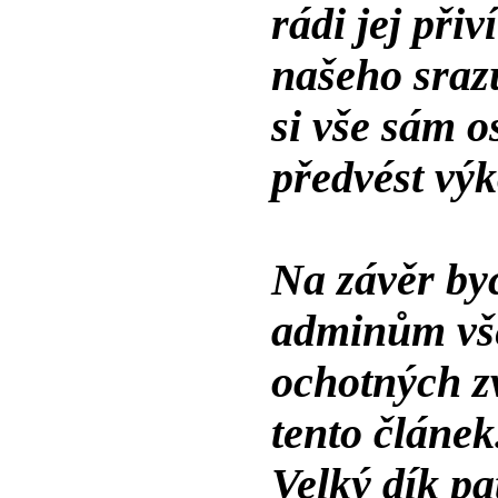
rádi jej při
našeho sraz
si vše sám o
předvést výk
Na závěr by
adminům vš
ochotných z
tento článek
Velký dík pa