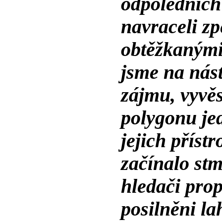
odpoledních
navraceli zp
obtěžkanými
jsme na nás
zájmu, vyvěs
polygonu jed
jejich přístr
začínalo stm
hledači prop
posilněni l