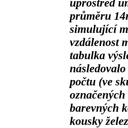
uprostřed um
průměru 14
simulující m
vzdálenost m
tabulka výs
následovalo
počtu (ve sk
označených 
barevných k
kousky želez