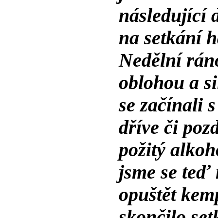
následující
na setkání 
Nedělní ráno
oblohou a s
se začínali 
dříve či poz
požitý alkoh
jsme se teď 
opuštět kem
skončilo se