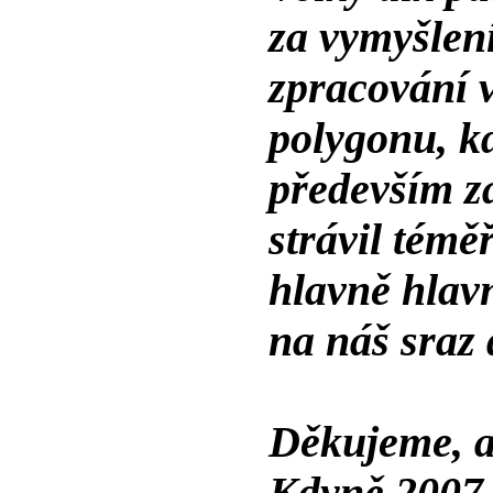
za vymyšlen
zpracování 
polygonu, k
především z
strávil témě
hlavně hlavn
na náš sraz
Děkujeme, a 