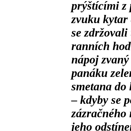
prýštícími z
zvuku kytar 
se zdržovali
ranních hodi
nápoj zvaný 
panáku zelen
smetana do k
– kdyby se p
zázračného 
jeho odstíne