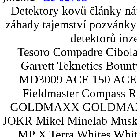
Detektory kovů články náv
záhady tajemství pozvánky
detektorů inz
Tesoro Compadre Cibola
Garrett Teknetics Boun
MD3009 ACE 150 ACE 
Fieldmaster Compass 
GOLDMAXX GOLDMAXX P
JOKR Mikel Minelab Muske
MP X Terra Whites Wh