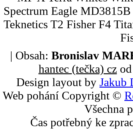
Spectrum Eagle MD3815B 
Teknetics T2 Fisher F4 Tit
Fi
| Obsah:
Bronislav MA
hantec (tečka) cz
od 
Design layout by
Jakub 
Web pohání Copyright ©
R
Všechna p
Čas potřebný ke zpra