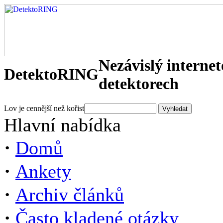
Nezávislý interne
DetektoRING
detektorech
Lov je cennější než kořist
Hlavní nabídka
·
Domů
·
Ankety
·
Archiv článků
·
Často kladené otázky