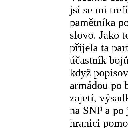
jsi se mi tre
pamětníka po
slovo. Jako 
přijela ta pa
účastník boj
když popisov
armádou po b
zajetí, výsa
na SNP a po 
hranici pomo