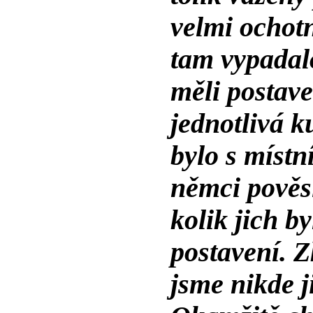
velmi ochotn
tam vypadal
měli postave
jednotlivá k
bylo s místn
němci pověsi
kolik jich by
postavení. Z
jsme nikde j