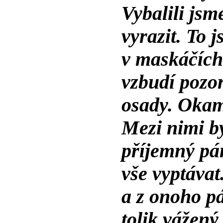
Vybalili jsm
vyrazit. To 
v maskáčích 
vzbudí pozor
osady. Okamž
Mezi nimi by
příjemný pán
vše vyptávat
a z onoho p
tolik vážen