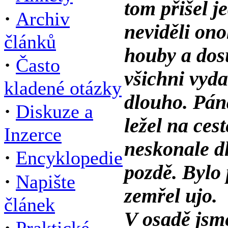
tom přišel j
·
Archiv
neviděli ono
článků
houby a dosu
·
Často
všichni vyda
kladené otázky
dlouho. Pána
·
Diskuze a
ležel na cest
Inzerce
neskonale d
·
Encyklopedie
pozdě. Bylo
·
Napište
zemřel ujo.
článek
V osadě jsme
·