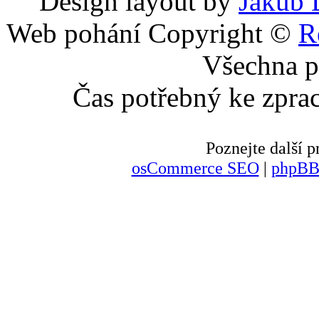
Design layout by
Jakub 
Web pohání Copyright ©
R
Všechna p
Čas potřebný ke zpra
Poznejte další
osCommerce SEO
|
phpBB