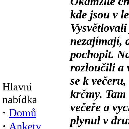
Okamžitě cht
kde jsou v l
Vysvětlovali
nezajímají,
pochopit. N
rozloučili a 
se k večeru,
Hlavní
krčmy. Tam 
nabídka
večeře a vy
·
Domů
plynul v dru
·
Ankety