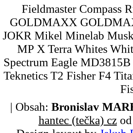
Fieldmaster Compass 
GOLDMAXX GOLDMAXX P
JOKR Mikel Minelab Muske
MP X Terra Whites Wh
Spectrum Eagle MD3815B 
Teknetics T2 Fisher F4 Tit
Fi
| Obsah:
Bronislav MA
hantec (tečka) cz
od 