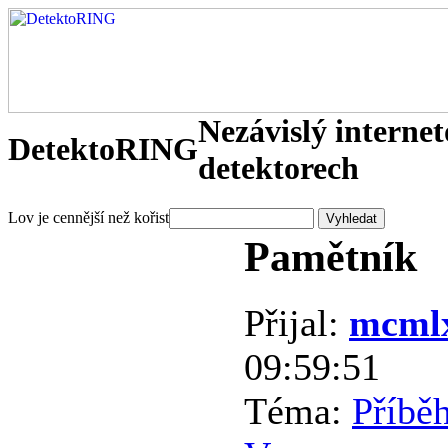
Nezávislý interne
DetektoRING
detektorech
Lov je cennější než kořist
Pamětník
Přijal:
mcml
09:59:51
Téma:
Příbě