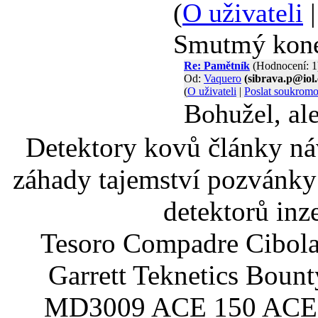
(
O uživateli
Smutmý kone
Re: Pamětník
(Hodnocení: 1
Od:
Vaquero
(sibrava.p@iol.
(
O uživateli
|
Poslat soukrom
Bohužel, ale
Detektory kovů články náv
záhady tajemství pozvánky
detektorů inz
Tesoro Compadre Cibola
Garrett Teknetics Boun
MD3009 ACE 150 ACE 