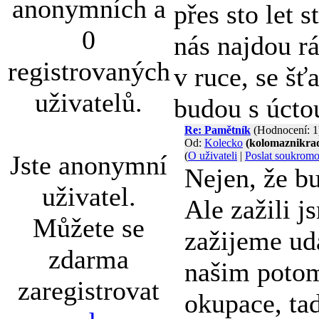
anonymních a
přes sto let s
0
nás najdou rá
registrovaných
v ruce, se š
uživatelů.
budou s úctou
Re: Pamětník
(Hodnocení: 1
Od:
Kolecko
(kolomaznikra
(
O uživateli
|
Poslat soukrom
Jste anonymní
Nejen, že b
uživatel.
Ale zažili j
Můžete se
zažijeme ud
zdarma
našim potom
zaregistrovat
okupace, tad