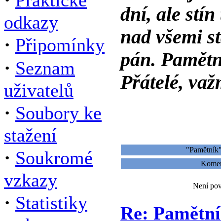
Praktické
dní, ale stí
odkazy
nad všemi st
·
Připomínky
pán. Pamětn
·
Seznam
Přátelé, važ
uživatelů
·
Soubory ke
stažení
"Pamětník"
·
Soukromé
Koment
vzkazy
Není pov
·
Statistiky
Re: Pamětn