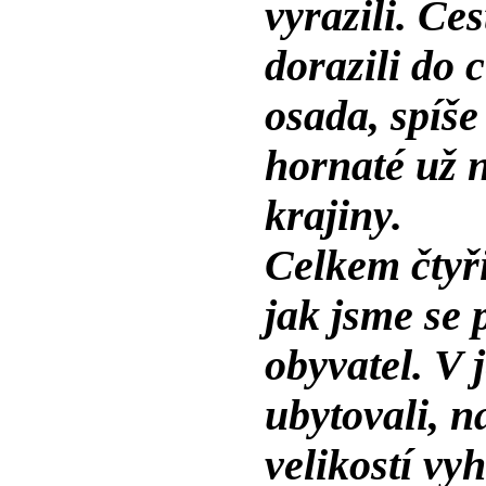
vyrazili. Ce
dorazili do 
osada, spíš
hornaté už 
krajiny.
Celkem čtyři
jak jsme se 
obyvatel. V 
ubytovali, n
velikostí vy