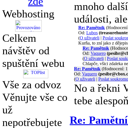
zde
mnoho dalšíc
Webhosting
události, al
Re: Pamětník
(Hodnocení:
Od:
Lubos
(treasurehunt
Celkem
(
O uživateli
|
Poslat soukr
Kurňa, to zní jako z dějepis
návštěv od
Re: Pamětník
(Hodnocen
Od:
Vaquero
(pesibr@cb
(
O uživateli
|
Poslat sou
spuštění webu
Chlapče, všici zdaleka ne,
Re: Pamětník
(Hodnocení: 1
Od:
Vaquero
(pesibr@cbox.c
(
O uživateli
|
Poslat soukrom
Vše za odvoz
No a řekni V
Věnujte vše co
tebe alespo
už
Re: Pamětn
nepotřebujete