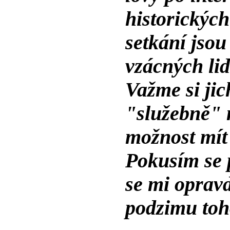
historických
setkání jsou 
vzácných lid
Važme si jic
"služebně" m
možnost mít
Pokusím se 
se mi opravd
podzimu toh