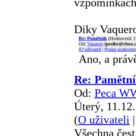
vzpominkach
Diky Vaquer
Re: Pamětník
(Hodnocení: 1
Od:
Vaquero
(pesibr@cbox.c
(
O uživateli
|
Poslat soukrom
Ano, a práv
Re: Pamětn
Od:
Peca W
Úterý, 11.12
(
O uživateli
Všechna čest