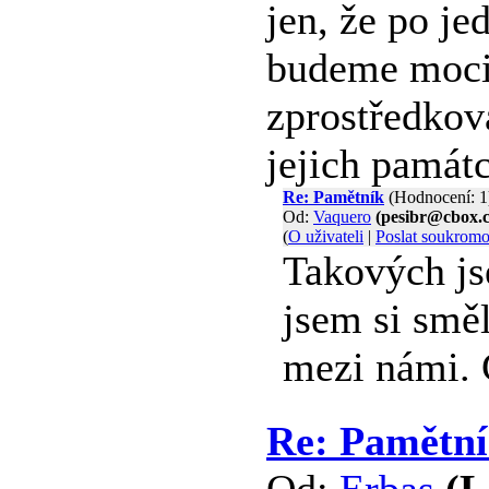
jen, že po je
budeme moci 
zprostředkov
jejich památ
Re: Pamětník
(Hodnocení: 1
Od:
Vaquero
(pesibr@cbox.c
(
O uživateli
|
Poslat soukrom
Takových js
jsem si směl
mezi námi. 
Re: Pamětn