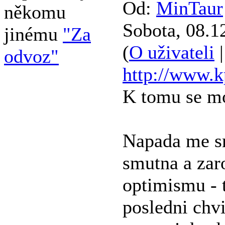
Od:
MinTaur
někomu
Sobota, 08.1
jinému
"Za
(
O uživateli
odvoz"
http://www.k
K tomu se mo
Napada me sn
smutna a zaro
optimismu - t
posledni chvi