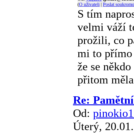
(
O uživateli
|
Poslat soukrom
S tím napro
velmi váží t
prožili, co 
mi to přímo 
že se někdo 
přitom měla 
Re: Pamětn
Od:
pinokio
Úterý, 20.01