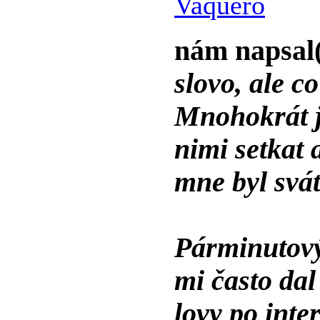
Vaquero
nám napsal
slovo, ale c
Mnohokrát j
nimi setkat 
mne byl svát
Párminutový
mi často da
lovy po inter