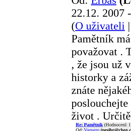
Od:
Erbas
(L
22.12. 2007 
(
O uživateli
Pamětník má c
považovat . 
, že jsou už 
historky a zá
znáte nějakéh
poslouchejte 
život . Určit
Re: Pamětník
(Hodnocení: 1
Od:
Vaquero
(pesibr@cbox.c