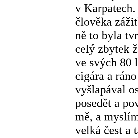
v Karpatech.
člověka zážit
ně to byla tvr
celý zbytek ž
ve svých 80 l
cigára a rán
vyšlapával o
posedět a po
mě, a myslím
velká čest a