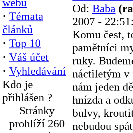
webu
Od:
Baba
(r
·
Témata
2007 - 22:51
článků
Komu čest, t
·
Top 10
pamětníci my
·
Váš účet
ruky. Budem
·
Vyhledávání
náctiletým v 
Kdo je
nám jeden dě
přihlášen ?
hnízda a odku
Stránky
bulvy, krouti
prohlíží 260
nebudou spát